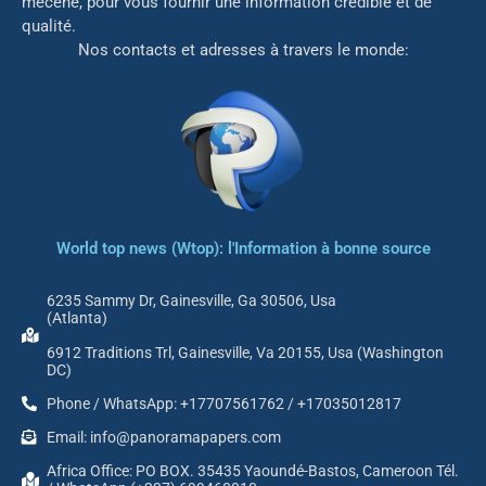
mé
cène, pour vous fournir une information crédible et de
qualité.
Nos contacts et adresses à travers le monde:
World top news (Wtop): l'Information à bonne source
6235 Sammy Dr, Gainesville, Ga 30506, Usa
(Atlanta)
6912 Traditions Trl, Gainesville, Va 20155, Usa (Washington
DC)
Phone / WhatsApp: +17707561762 / +17035012817
Email: info@panoramapapers.com
Africa Office: PO BOX. 35435 Yaoundé-Bastos, Cameroon Tél.