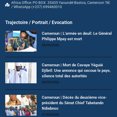
Africa Office: PO BOX. 35435 Yaoundé-Bastos, Cameroon Tél.
/ WhatsApp (+237) 699460010
Trajectoire / Portrait / Evocation
Cameroun | L’armée en deuil: Le Général
Philippe Mpay est mort
09/05/2026
Cameroun | Mort de Cavaye Yéguié
Djibril: Une annonce qui secoue le pays,
silence total des autorités
06/05/2026
Cameroun | Décès du deuxième vice-
président du Sénat Chief Tabetando
Ndiebnso
21/04/2026