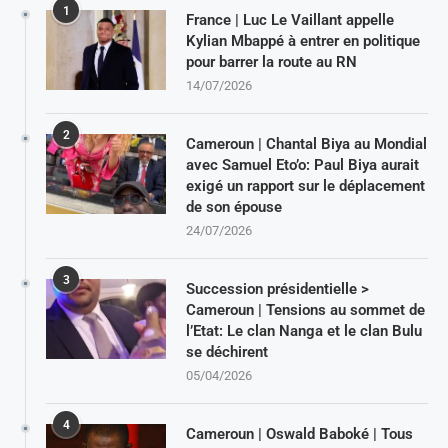
1
France | Luc Le Vaillant appelle
Kylian Mbappé à entrer en politique
pour barrer la route au RN
14/07/2026
2
Cameroun | Chantal Biya au Mondial
avec Samuel Eto’o: Paul Biya aurait
exigé un rapport sur le déplacement
de son épouse
24/07/2026
3
Succession présidentielle >
Cameroun | Tensions au sommet de
l’Etat: Le clan Nanga et le clan Bulu
se déchirent
05/04/2026
4
Cameroun | Oswald Baboké | Tous