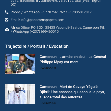
6912 Traditions Trl, Gainesville, Va 20155, Usa (Washington
DC)
Phone / WhatsApp: +17707561762 / +17035012817
Email: info@panoramapapers.com
Africa Office: PO BOX. 35435 Yaoundé-Bastos, Cameroon Tél.
/ WhatsApp (+237) 699460010
Trajectoire / Portrait / Evocation
Cameroun | L’armée en deuil: Le Général
Philippe Mpay est mort
09/05/2026
Cameroun | Mort de Cavaye Yéguié
Djibril: Une annonce qui secoue le pays,
silence total des autorités
06/05/2026