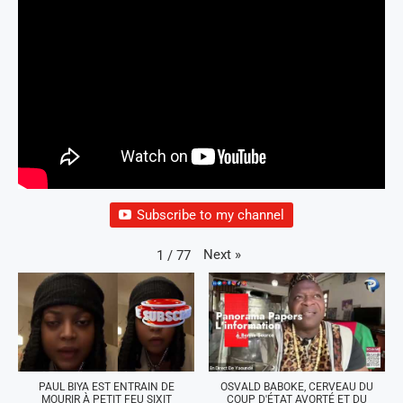
Subscribe to my channel
Next
»
1
/
77
PAUL BIYA EST ENTRAIN DE
OSVALD BABOKE, CERVEAU DU
MOURIR À PETIT FEU SIXIT
COUP D'ÉTAT AVORTÉ ET DU