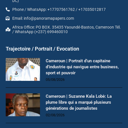
DC)
Phone / WhatsApp: +17707561762 / +17035012817
Email: info@panoramapapers.com
Africa Office: PO BOX. 35435 Yaoundé-Bastos, Cameroon Tél.
/ WhatsApp (+237) 699460010
Trajectoire / Portrait / Evocation
Cameroun | Portrait d’un capitaine
d’industrie qui navigue entre business,
sport et pouvoir
05/08/2026
Cameroun | Suzanne Kala Lobè: La
plume libre qui a marqué plusieurs
générations de journalistes
02/08/2026