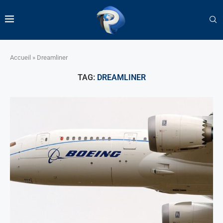
Accueil
»
Dreamliner
TAG:
DREAMLINER