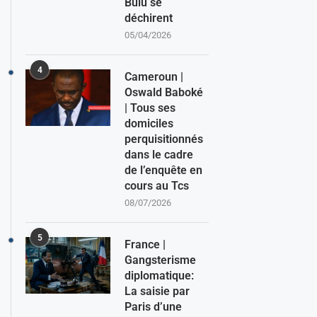
Bulu se
déchirent
05/04/2026
4
Cameroun |
Oswald Baboké
| Tous ses
domiciles
perquisitionnés
dans le cadre
de l’enquête en
cours au Tcs
08/07/2026
5
France |
Gangsterisme
diplomatique:
La saisie par
Paris d’une