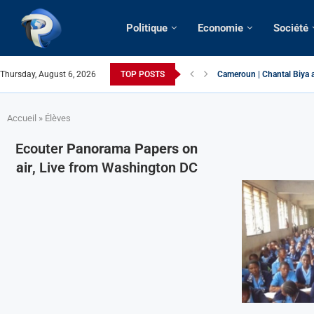
Politique
Economie
Société
Thursday, August 6, 2026
TOP POSTS
Succession présidentielle
Cameroun | Oswald Baboké 
France | Gangsterisme dipl
URGENT > Cameroun | Expu
États-Unis | Une infirmièr
Exclusif > Cameroun | Révi
Cameroun | Liberté d’expr
Cameroun | Crise post-élec
Accueil
»
Élèves
Ecouter
Panorama Papers on
air
, Live from Washington DC