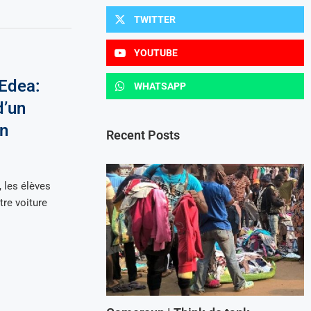
TWITTER
YOUTUBE
Edea:
WHATSAPP
d’un
on
Recent Posts
 les élèves
tre voiture