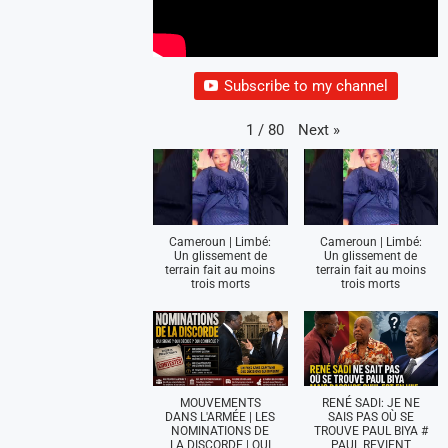
Subscribe to my channel
Next
»
1
/
80
Cameroun | Limbé:
Cameroun | Limbé:
Un glissement de
Un glissement de
terrain fait au moins
terrain fait au moins
trois morts
trois morts
MOUVEMENTS
RENÉ SADI: JE NE
DANS L'ARMÉE | LES
SAIS PAS OÙ SE
NOMINATIONS DE
TROUVE PAUL BIYA #
LA DISCORDE | QUI
PAUL REVIENT