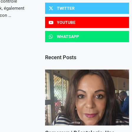
 contrôle
k, également
TWITTER
acon …
YOUTUBE
WHATSAPP
Recent Posts