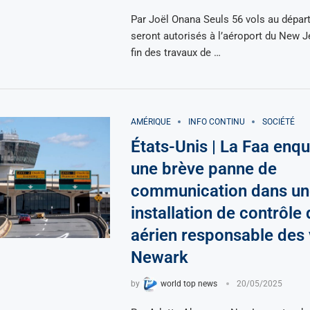
Par Joël Onana Seuls 56 vols au départ 
seront autorisés à l’aéroport du New J
fin des travaux de …
AMÉRIQUE
INFO CONTINU
SOCIÉTÉ
États-Unis | La Faa enqu
une brève panne de
communication dans un
installation de contrôle 
aérien responsable des 
Newark
by
world top news
20/05/2025