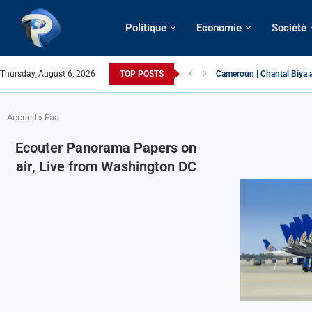
Politique
Economie
Société
Cameroun | Chantal Biya a
Thursday, August 6, 2026
TOP POSTS
Succession présidentielle
Cameroun | Oswald Baboké 
France | Gangsterisme dipl
URGENT > Cameroun | Expu
États-Unis | Une infirmièr
Exclusif > Cameroun | Révi
Cameroun | Liberté d’expr
Cameroun | Crise post-élec
Accueil
»
Faa
Ecouter
Panorama Papers on
air
, Live from Washington DC