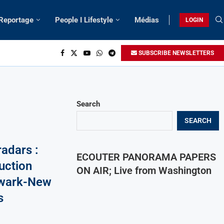
 Reportage
People I Lifestyle
Médias
LOGIN
SUBSCRIBE NEWSLETTERS
Search
SEARCH
radars :
ECOUTER PANORAMA PAPERS
uction
ON AIR; Live from Washington
ewark-New
s