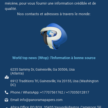
mé
cène, pour vous fournir une information crédible et de
qualité.
Nos contacts et adresses à travers le monde:
World top news (Wtop): l'Information à bonne source
6235 Sammy Dr, Gainesville, Ga 30506, Usa
(Atlanta)
6912 Traditions Trl, Gainesville, Va 20155, Usa (Washington
DC)
Phone / WhatsApp: +17707561762 / +17035012817
Email: info@panoramapapers.com
Africa Office: PO BOX. 35435 Yaoundé-Bastos, Cameroon Tél.