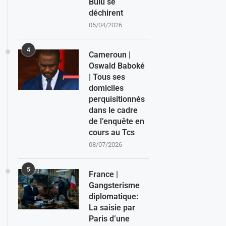
Bulu se
déchirent
05/04/2026
4
Cameroun |
Oswald Baboké
| Tous ses
domiciles
perquisitionnés
dans le cadre
de l’enquête en
cours au Tcs
08/07/2026
5
France |
Gangsterisme
diplomatique:
La saisie par
Paris d’une