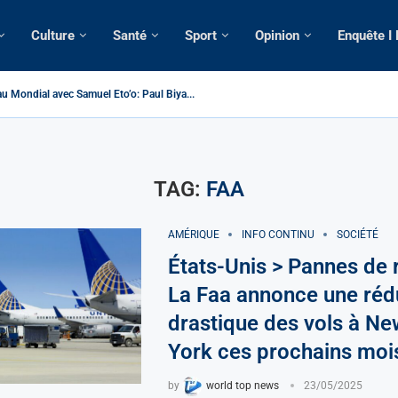
Culture
Santé
Sport
Opinion
Enquête I
u Mondial avec Samuel Eto’o: Paul Biya...
 > Cameroun | Tensions au sommet de l’Etat: Le...
| Tous ses domiciles perquisitionnés dans le...
omatique: La saisie par Paris d’une cargaison destinée...
lsé de France: Longue Longue attendu par...
e camerounaise tuée par la chute d’un arbre...
sion constitutionnelle: Un vice-président aux pouvoirs étendus...
ession: Le commissaire Vicent de Paul Meva aurait...
torale: Incertitudes sur le cas Anicet Ekane.
TAG:
FAA
AMÉRIQUE
INFO CONTINU
SOCIÉTÉ
États-Unis > Pannes de 
La Faa annonce une réd
drastique des vols à N
York ces prochains moi
by
world top news
23/05/2025