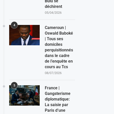
Bulu se
déchirent
05/04/2026
4
Cameroun |
Oswald Baboké
| Tous ses
domiciles
perquisitionnés
dans le cadre
de l’enquête en
cours au Tcs
08/07/2026
5
France |
Gangsterisme
diplomatique:
La saisie par
Paris d’une