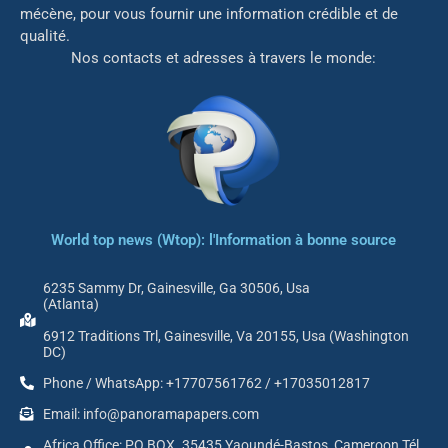
mé
cène, pour vous fournir une information crédible et de
qualité.
Nos contacts et adresses à travers le monde:
World top news (Wtop): l'Information à bonne source
6235 Sammy Dr, Gainesville, Ga 30506, Usa
(Atlanta)
6912 Traditions Trl, Gainesville, Va 20155, Usa (Washington
DC)
Phone / WhatsApp: +17707561762 / +17035012817
Email: info@panoramapapers.com
Africa Office: PO BOX. 35435 Yaoundé-Bastos, Cameroon Tél.