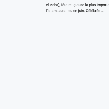
el-Adha), fête religieuse la plus impor
l’islam, aura lieu en juin. Célébrée …