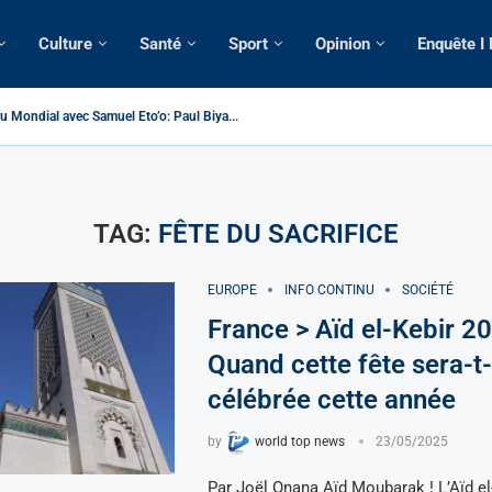
Culture
Santé
Sport
Opinion
Enquête I
u Mondial avec Samuel Eto’o: Paul Biya...
> Cameroun | Tensions au sommet de l’Etat: Le...
| Tous ses domiciles perquisitionnés dans le...
omatique: La saisie par Paris d’une cargaison destinée...
lsé de France: Longue Longue attendu par...
 camerounaise tuée par la chute d’un arbre...
sion constitutionnelle: Un vice-président aux pouvoirs étendus...
ssion: Le commissaire Vicent de Paul Meva aurait...
torale: Incertitudes sur le cas Anicet Ekane.
TAG:
FÊTE DU SACRIFICE
EUROPE
INFO CONTINU
SOCIÉTÉ
France > Aïd el-Kebir 20
Quand cette fête sera-t-
célébrée cette année
by
world top news
23/05/2025
Par Joël Onana Aïd Moubarak ! L’Aïd el