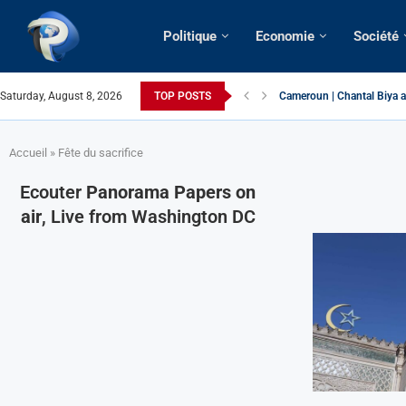
Politique
Economie
Société
Saturday, August 8, 2026
TOP POSTS
Cameroun | Chantal Biya a
Succession présidentielle 
Cameroun | Oswald Baboké 
France | Gangsterisme dipl
URGENT > Cameroun | Expu
États-Unis | Une infirmière
Exclusif > Cameroun | Révi
Cameroun | Liberté d’expre
Cameroun | Crise post-élec
Accueil
»
Fête du sacrifice
Ecouter
Panorama Papers on
air
, Live from Washington DC