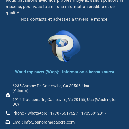
Nous travaillons avec nos propres moyens, sans sponsors ni
mé
cène, pour vous fournir une information crédible et de
qualité.
Nos contacts et adresses à travers le monde:
World top news (Wtop): l'Information à bonne source
6235 Sammy Dr, Gainesville, Ga 30506, Usa
(Atlanta)
6912 Traditions Trl, Gainesville, Va 20155, Usa (Washington
DC)
Phone / WhatsApp: +17707561762 / +17035012817
Email: info@panoramapapers.com