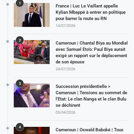
1
France | Luc Le Vaillant appelle
Kylian Mbappé à entrer en politique
pour barrer la route au RN
14/07/2026
2
Cameroun | Chantal Biya au Mondial
avec Samuel Eto’o: Paul Biya aurait
exigé un rapport sur le déplacement
de son épouse
24/07/2026
3
Succession présidentielle >
Cameroun | Tensions au sommet de
l’Etat: Le clan Nanga et le clan Bulu
se déchirent
05/04/2026
4
Cameroun | Oswald Baboké | Tous