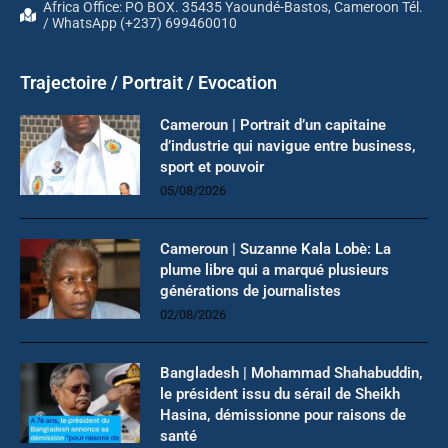
Africa Office: PO BOX. 35435 Yaoundé-Bastos, Cameroon Tél.
/ WhatsApp (+237) 699460010
Trajectoire / Portrait / Evocation
Cameroun | Portrait d’un capitaine
d’industrie qui navigue entre business,
sport et pouvoir
05/08/2026
Cameroun | Suzanne Kala Lobè: La
plume libre qui a marqué plusieurs
générations de journalistes
02/08/2026
Bangladesh | Mohammad Shahabuddin,
le président issu du sérail de Sheikh
Hasina, démissionne pour raisons de
santé