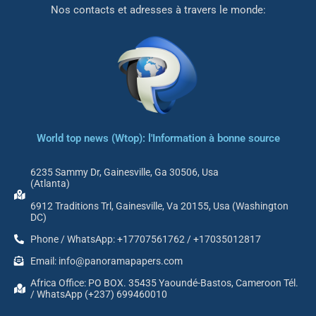
Nos contacts et adresses à travers le monde:
World top news (Wtop): l'Information à bonne source
6235 Sammy Dr, Gainesville, Ga 30506, Usa
(Atlanta)
6912 Traditions Trl, Gainesville, Va 20155, Usa (Washington
DC)
Phone / WhatsApp: +17707561762 / +17035012817
Email: info@panoramapapers.com
Africa Office: PO BOX. 35435 Yaoundé-Bastos, Cameroon Tél.
/ WhatsApp (+237) 699460010