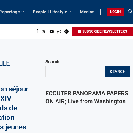
 Reportage
People I Lifestyle
Médias
LOGIN
SUBSCRIBE NEWSLETTERS
LLE
Search
SEARCH
on séjour
ECOUTER PANORAMA PAPERS
 XIV
ON AIR; Live from Washington
rds de
ation
s jeunes