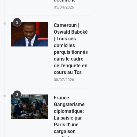
05/04/2026
2
Cameroun |
Oswald Baboké
| Tous ses
domiciles
perquisitionnés
dans le cadre
de l’enquête en
cours au Tcs
08/07/2026
3
France |
Gangsterisme
diplomatique:
La saisie par
Paris d’une
cargaison