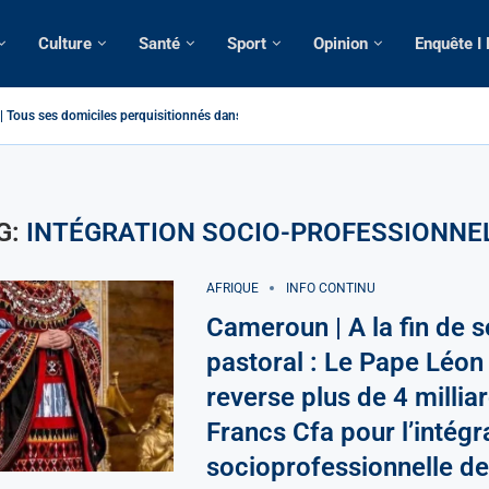
Culture
Santé
Sport
Opinion
Enquête I
Tous ses domiciles perquisitionnés dans le...
atique: La saisie par Paris d’une cargaison destinée...
é de France: Longue Longue attendu par...
camerounaise tuée par la chute d’un arbre...
on constitutionnelle: Un vice-président aux pouvoirs étendus...
sion: Le commissaire Vicent de Paul Meva aurait...
rale: Incertitudes sur le cas Anicet Ekane.
stique: Franck Emmanuel Biya nouveau vice-président dans les...
s intellectuels appellent à la libération du...
G:
INTÉGRATION SOCIO-PROFESSIONNE
AFRIQUE
INFO CONTINU
Cameroun | A la fin de s
pastoral : Le Pape Léon
reverse plus de 4 millia
Francs Cfa pour l’intégr
socioprofessionnelle de