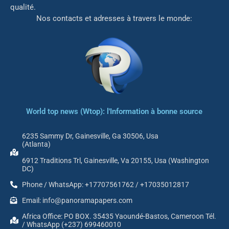
qualité.
Nos contacts et adresses à travers le monde:
World top news (Wtop): l'Information à bonne source
6235 Sammy Dr, Gainesville, Ga 30506, Usa
(Atlanta)
6912 Traditions Trl, Gainesville, Va 20155, Usa (Washington
DC)
Phone / WhatsApp: +17707561762 / +17035012817
Email: info@panoramapapers.com
Africa Office: PO BOX. 35435 Yaoundé-Bastos, Cameroon Tél.
/ WhatsApp (+237) 699460010