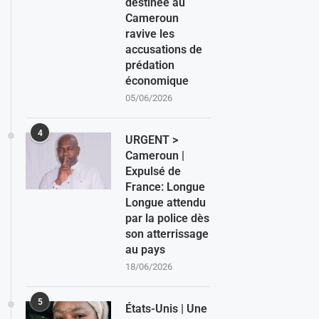
destinée au
Cameroun
ravive les
accusations de
prédation
économique
05/06/2026
4
URGENT >
Cameroun |
Expulsé de
France: Longue
Longue attendu
par la police dès
son atterrissage
au pays
18/06/2026
5
États-Unis | Une