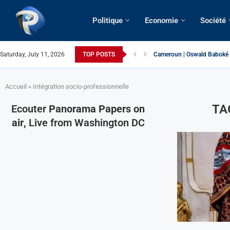
Politique
Economie
Société
Saturday, July 11, 2026
TOP POSTS
Cameroun | Oswald Baboké | 
France | Gangsterisme diplom
URGENT > Cameroun | Expuls
États-Unis | Une infirmière 
Exclusif > Cameroun | Révisi
Cameroun | Liberté d’expres
Cameroun | Crise post-électo
Cameroun | Succession dyna
Cameroun | Affaire Maduro: De
Accueil
»
Intégration socio-professionnelle
TA
Ecouter
Panorama Papers on
air
, Live from Washington DC