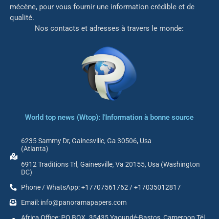
mé
cène, pour vous fournir une information crédible et de
qualité.
Nos contacts et adresses à travers le monde:
World top news (Wtop): l'Information à bonne source
6235 Sammy Dr, Gainesville, Ga 30506, Usa
(Atlanta)
6912 Traditions Trl, Gainesville, Va 20155, Usa (Washington
DC)
Phone / WhatsApp: +17707561762 / +17035012817
Email: info@panoramapapers.com
Africa Office: PO BOX. 35435 Yaoundé-Bastos, Cameroon Tél.