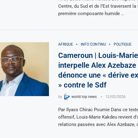
Centre, du Sud et de l’Est traversent la 
première composante humide …
AFRIQUE
INFO CONTINU
POLITIQUE
Cameroun | Louis-Mari
interpelle Alex Azebaze 
dénonce une « dérive e
» contre le Sdf
by
world top news
12/02/2026
Par Ilyass Chirac Poumie Dans ce text
offensif, Louis-Marie Kakdeu revient d
relations passées avec Alex Azebaze, 