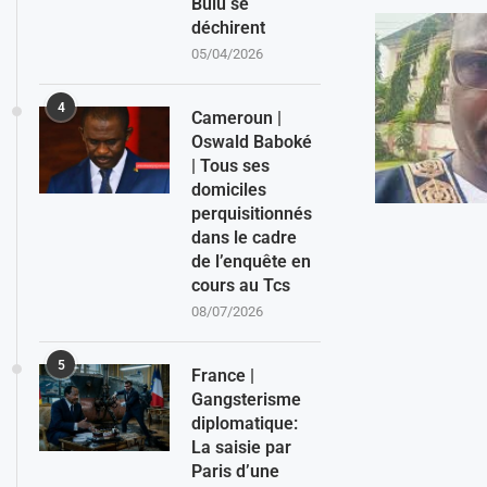
Bulu se
déchirent
05/04/2026
4
Cameroun |
Oswald Baboké
| Tous ses
domiciles
perquisitionnés
dans le cadre
de l’enquête en
cours au Tcs
08/07/2026
5
France |
Gangsterisme
diplomatique:
La saisie par
Paris d’une