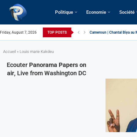
Politique
Economie
Société
Cameroun | Chantal Biya au M
Friday, August 7, 2026
TOP POSTS
Succession présidentielle > C
Cameroun | Oswald Baboké | T
France | Gangsterisme diploma
URGENT > Cameroun | Expulsé
États-Unis | Une infirmière ca
Exclusif > Cameroun | Révisio
Cameroun | Liberté d’express
Cameroun | Crise post-élector
Accueil
»
Louis marie Kakdeu
Ecouter
Panorama Papers on
air
, Live from Washington DC