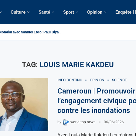
Culture
Santé
Sport
Opinion
Enquête I
ondial avec Samuel Eto’o: Paul Biya...
ameroun | Tensions au sommet de l’Etat: Le...
ous ses domiciles perquisitionnés dans le...
tique: La saisie par Paris d’une cargaison destinée...
 de France: Longue Longue attendu par...
merounaise tuée par la chute d’un arbre...
n constitutionnelle: Un vice-président aux pouvoirs étendus...
ion: Le commissaire Vicent de Paul Meva aurait...
ale: Incertitudes sur le cas Anicet Ekane.
TAG:
LOUIS MARIE KAKDEU
INFO CONTINU
OPINION
SCIENCE
Cameroun | Promouvoir
l’engagement civique po
contre les inondations
by
world top news
06/06/2026
Avec Louis Marie Kakdeu Les régions f