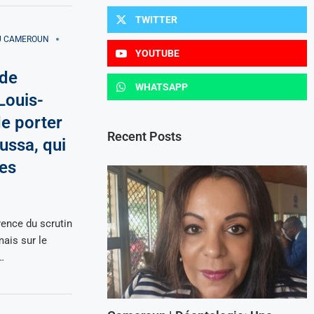
TWITTER
AU CAMEROUN
YOUTUBE
 de
WHATSAPP
Louis-
e porter
Recent Posts
ussa, qui
es
rence du scrutin
ais sur le
…