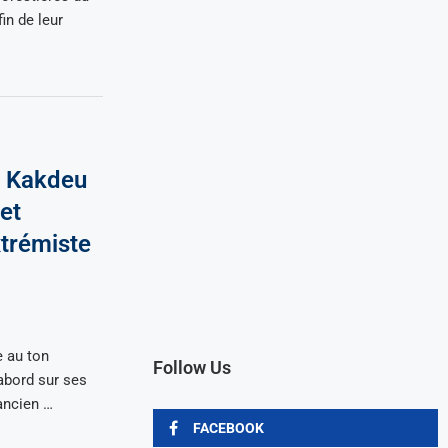
fin de leur
e Kakdeu
et
xtrémiste
e au ton
Follow Us
’abord sur ses
ancien …
FACEBOOK