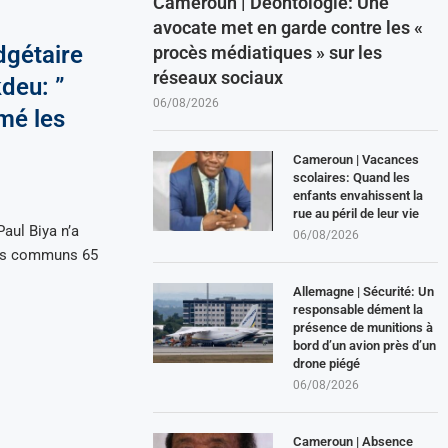
Cameroun | Déontologie: Une
avocate met en garde contre les «
gétaire
procès médiatiques » sur les
réseaux sociaux
deu: ”
06/08/2026
mé les
Cameroun | Vacances
scolaires: Quand les
enfants envahissent la
rue au péril de leur vie
aul Biya n’a
06/08/2026
res communs 65
Allemagne | Sécurité: Un
responsable dément la
présence de munitions à
bord d’un avion près d’un
drone piégé
06/08/2026
Cameroun | Absence