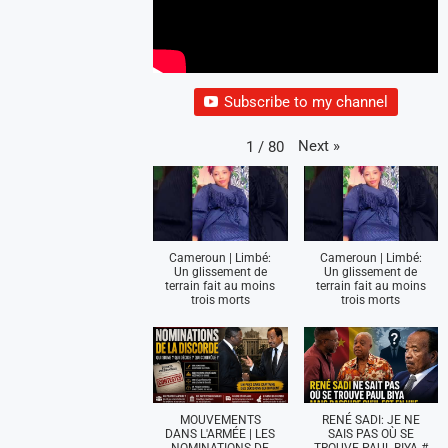
Subscribe to my channel
Next
»
1
/
80
Cameroun | Limbé:
Cameroun | Limbé:
Un glissement de
Un glissement de
terrain fait au moins
terrain fait au moins
trois morts
trois morts
MOUVEMENTS
RENÉ SADI: JE NE
DANS L'ARMÉE | LES
SAIS PAS OÙ SE
NOMINATIONS DE
TROUVE PAUL BIYA #