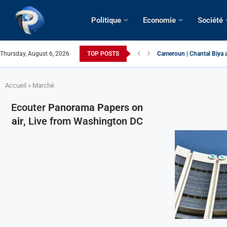
Politique
Economie
Société
Thursday, August 6, 2026
TOP POSTS
Cameroun | Chantal Biya a
Succession présidentielle
Cameroun | Oswald Baboké 
France | Gangsterisme dipl
URGENT > Cameroun | Expu
États-Unis | Une infirmièr
Exclusif > Cameroun | Révi
Cameroun | Liberté d’expr
Cameroun | Crise post-élec
Accueil
»
Marché
Ecouter
Panorama Papers on
air
, Live from Washington DC