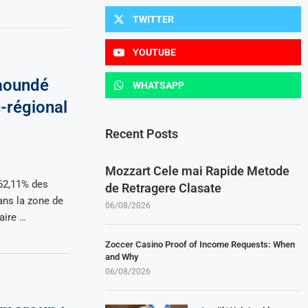
TWITTER
YOUTUBE
aoundé
WHATSAPP
-régional
Recent Posts
Mozzart Cele mai Rapide Metode
62,11% des
de Retragere Clasate
ns la zone de
06/08/2026
ire …
Zoccer Casino Proof of Income Requests: When
and Why
06/08/2026