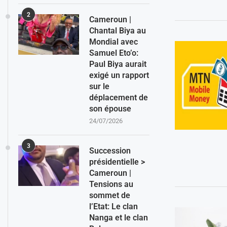
2
Cameroun |
Chantal Biya au
Mondial avec
Samuel Eto’o:
Paul Biya aurait
exigé un rapport
sur le
déplacement de
son épouse
24/07/2026
3
Succession
présidentielle >
Cameroun |
Tensions au
sommet de
l’Etat: Le clan
Nanga et le clan