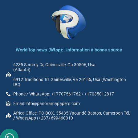
World top news (Wtop): l'Information à bonne source
6235 Sammy Dr, Gainesville, Ga 30506, Usa
(Atlanta)
6912 Traditions Trl, Gainesville, Va 20155, Usa (Washington
DC)
Phone / WhatsApp: +17707561762 / +17035012817
Email: info@panoramapapers.com
Africa Office: PO BOX. 35435 Yaoundé-Bastos, Cameroon Tél.
/ WhatsApp (+237) 699460010