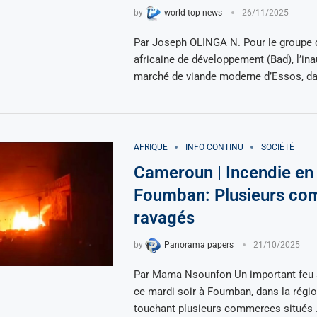
by
world top news
26/11/2025
Par Joseph OLINGA N. Pour le groupe 
africaine de développement (Bad), l’in
marché de viande moderne d’Essos, d
AFRIQUE
INFO CONTINU
SOCIÉTÉ
Cameroun | Incendie en
Foumban: Plusieurs c
ravagés
by
Panorama papers
21/10/2025
Par Mama Nsounfon Un important feu s
ce mardi soir à Foumban, dans la régio
touchant plusieurs commerces situés