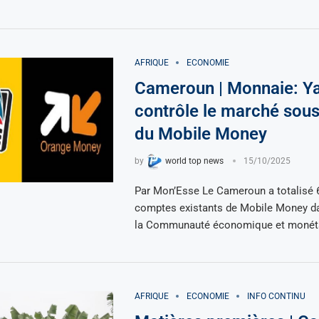
AFRIQUE
ECONOMIE
Cameroun | Monnaie: Y
contrôle le marché sous
du Mobile Money
by
world top news
15/10/2025
Par Mon’Esse Le Cameroun a totalisé 
comptes existants de Mobile Money da
la Communauté économique et monéta
AFRIQUE
ECONOMIE
INFO CONTINU