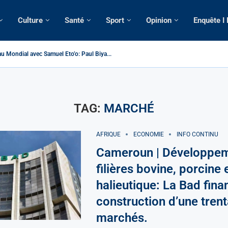
Culture
Santé
Sport
Opinion
Enquête I
u Mondial avec Samuel Eto’o: Paul Biya...
 > Cameroun | Tensions au sommet de l’Etat: Le...
| Tous ses domiciles perquisitionnés dans le...
omatique: La saisie par Paris d’une cargaison destinée...
lsé de France: Longue Longue attendu par...
e camerounaise tuée par la chute d’un arbre...
sion constitutionnelle: Un vice-président aux pouvoirs étendus...
ession: Le commissaire Vicent de Paul Meva aurait...
torale: Incertitudes sur le cas Anicet Ekane.
TAG:
MARCHÉ
AFRIQUE
ECONOMIE
INFO CONTINU
Cameroun | Développem
filières bovine, porcine 
halieutique: La Bad fina
construction d’une trent
marchés.