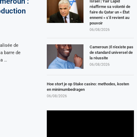
ameroun :
Israël | Yair Lapid
réaffirme sa volonté de
oduction
faire du Qatar un « État
ennemi » s’il revient au
pouvoir
06/08/2026
alisée de
Cameroun |Il n’existe pas
la barre de
de standard universel de
la réussite
la …
06/08/2026
Hoe stort je op Stake casino: methodes, kosten
en minimumbedragen
06/08/2026