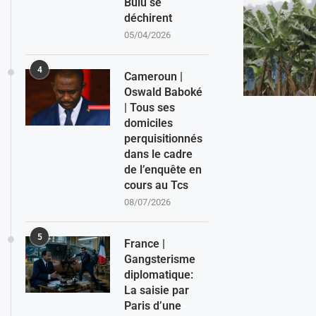
Bulu se
déchirent
05/04/2026
4
Cameroun |
Oswald Baboké
| Tous ses
domiciles
perquisitionnés
dans le cadre
de l’enquête en
cours au Tcs
08/07/2026
5
France |
Gangsterisme
diplomatique:
La saisie par
Paris d’une