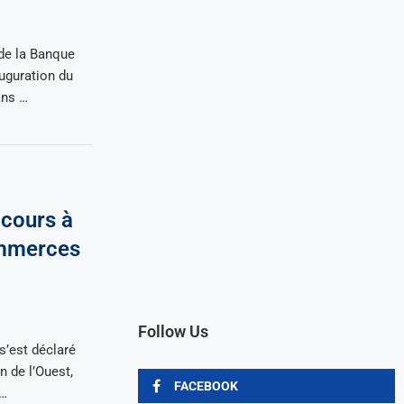
de la Banque
auguration du
ans …
 cours à
ommerces
Follow Us
’est déclaré
n de l’Ouest,
FACEBOOK
 …