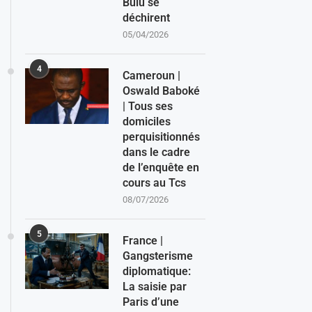
Bulu se
déchirent
05/04/2026
4
Cameroun |
Oswald Baboké
| Tous ses
domiciles
perquisitionnés
dans le cadre
de l’enquête en
cours au Tcs
08/07/2026
5
France |
Gangsterisme
diplomatique:
La saisie par
Paris d’une