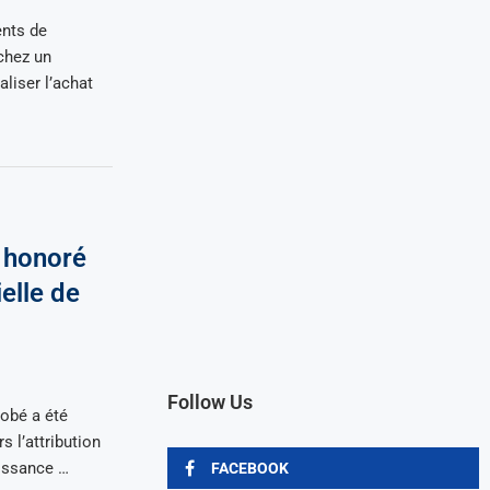
ents de
chez un
liser l’achat
é honoré
ielle de
Follow Us
Lobé a été
s l’attribution
aissance …
FACEBOOK