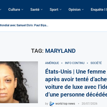
Culture
Santé
Sport
Opinion
Enquête I
ondial avec Samuel Eto’o: Paul Biya...
ameroun | Tensions au sommet de l’Etat: Le...
ous ses domiciles perquisitionnés dans le...
tique: La saisie par Paris d’une cargaison destinée...
 de France: Longue Longue attendu par...
merounaise tuée par la chute d’un arbre...
n constitutionnelle: Un vice-président aux pouvoirs étendus...
ion: Le commissaire Vicent de Paul Meva aurait...
ale: Incertitudes sur le cas Anicet Ekane.
TAG:
MARYLAND
AMÉRIQUE
INFO CONTINU
SOCIÉTÉ
États-Unis | Une femme 
après avoir tenté d’ache
voiture de luxe avec l’id
d’une personne décédé
by
world top news
20/07/2026