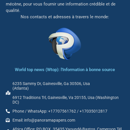
mé
cène, pour vous fournir une information crédible et de
qualité.
Nos contacts et adresses à travers le monde:
World top news (Wtop): l'Information à bonne source
6235 Sammy Dr, Gainesville, Ga 30506, Usa
(Atlanta)
6912 Traditions Trl, Gainesville, Va 20155, Usa (Washington
DC)
Phone / WhatsApp: +17707561762 / +17035012817
Email: info@panoramapapers.com
Africa Office: PO BOX. 35435 Yaoundé-Bastos, Cameroon Tél.