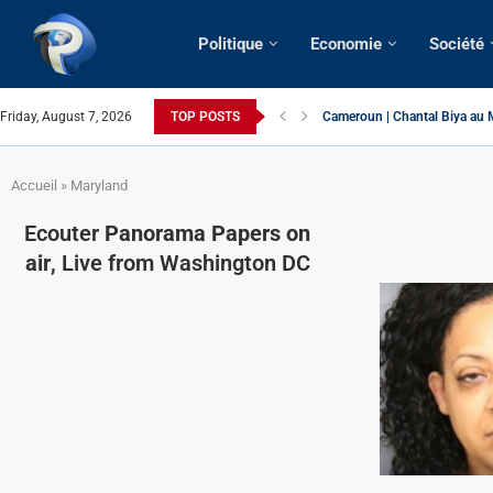
Politique
Economie
Société
Cameroun | Chantal Biya au M
Friday, August 7, 2026
TOP POSTS
Succession présidentielle > C
Cameroun | Oswald Baboké | T
France | Gangsterisme diploma
URGENT > Cameroun | Expulsé
États-Unis | Une infirmière ca
Exclusif > Cameroun | Révisio
Cameroun | Liberté d’express
Cameroun | Crise post-élector
Accueil
»
Maryland
Ecouter
Panorama Papers on
air
, Live from Washington DC