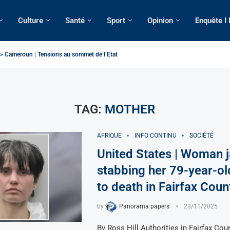
Culture
Santé
Sport
Opinion
Enquête I
 > Cameroun | Tensions au sommet de l’Etat: Le...
| Tous ses domiciles perquisitionnés dans le...
omatique: La saisie par Paris d’une cargaison destinée...
lsé de France: Longue Longue attendu par...
e camerounaise tuée par la chute d’un arbre...
sion constitutionnelle: Un vice-président aux pouvoirs étendus...
ession: Le commissaire Vicent de Paul Meva aurait...
torale: Incertitudes sur le cas Anicet Ekane.
TAG:
MOTHER
AFRIQUE
INFO CONTINU
SOCIÉTÉ
United States | Woman j
stabbing her 79-year-o
to death in Fairfax Coun
by
Panorama papers
23/11/2025
By Ross Hill Authorities in Fairfax Cou