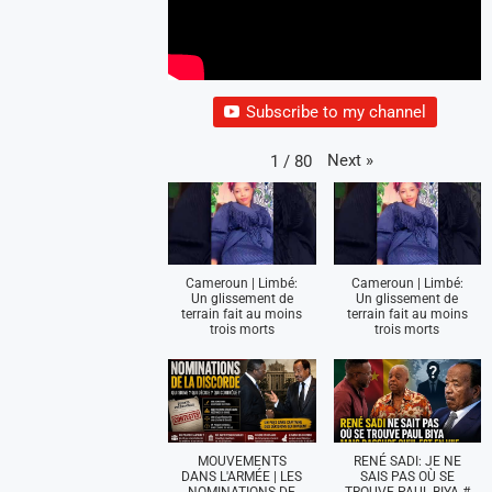
Subscribe to my channel
Next
»
1
/
80
Cameroun | Limbé:
Cameroun | Limbé:
Un glissement de
Un glissement de
terrain fait au moins
terrain fait au moins
trois morts
trois morts
MOUVEMENTS
RENÉ SADI: JE NE
DANS L'ARMÉE | LES
SAIS PAS OÙ SE
NOMINATIONS DE
TROUVE PAUL BIYA #