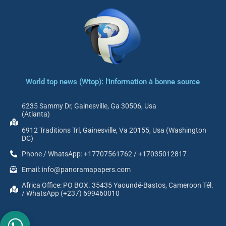
World top news (Wtop): l'Information à bonne source
6235 Sammy Dr, Gainesville, Ga 30506, Usa
(Atlanta)
6912 Traditions Trl, Gainesville, Va 20155, Usa (Washington
DC)
Phone / WhatsApp: +17707561762 / +17035012817
Email: info@panoramapapers.com
Africa Office: PO BOX. 35435 Yaoundé-Bastos, Cameroon Tél.
/ WhatsApp (+237) 699460010