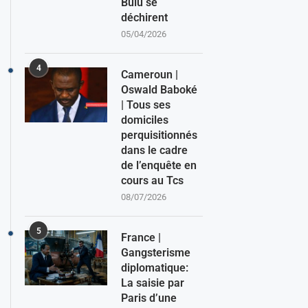
Bulu se
déchirent
05/04/2026
4
Cameroun |
Oswald Baboké
| Tous ses
domiciles
perquisitionnés
dans le cadre
de l’enquête en
cours au Tcs
08/07/2026
5
France |
Gangsterisme
diplomatique:
La saisie par
Paris d’une