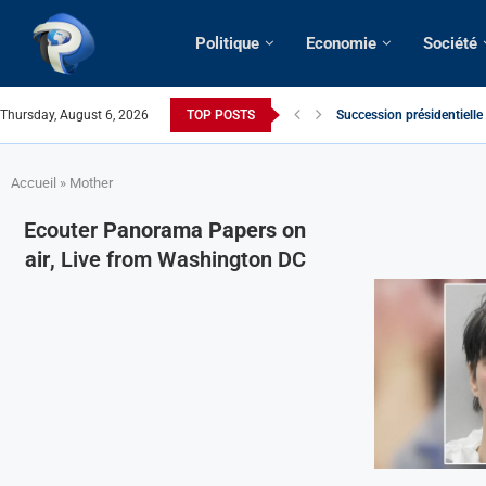
Politique
Economie
Société
Thursday, August 6, 2026
TOP POSTS
Succession présidentielle
Cameroun | Oswald Baboké 
France | Gangsterisme dipl
URGENT > Cameroun | Expu
États-Unis | Une infirmièr
Exclusif > Cameroun | Révi
Cameroun | Liberté d’expr
Cameroun | Crise post-élec
Accueil
»
Mother
Ecouter
Panorama Papers on
air
, Live from Washington DC