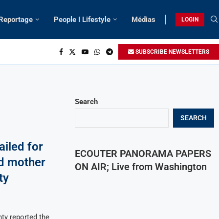
 Reportage
People I Lifestyle
Médias
LOGIN
SUBSCRIBE NEWSLETTERS
Search
SEARCH
ailed for
ECOUTER PANORAMA PAPERS
ld mother
ON AIR; Live from Washington
ty
nty reported the