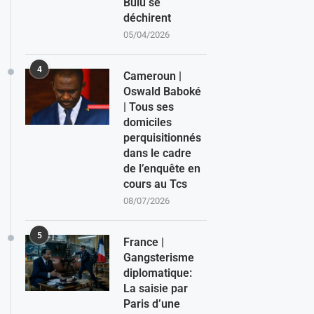
Bulu se
déchirent
05/04/2026
4
Cameroun |
Oswald Baboké
| Tous ses
domiciles
perquisitionnés
dans le cadre
de l’enquête en
cours au Tcs
08/07/2026
5
France |
Gangsterisme
diplomatique:
La saisie par
Paris d’une