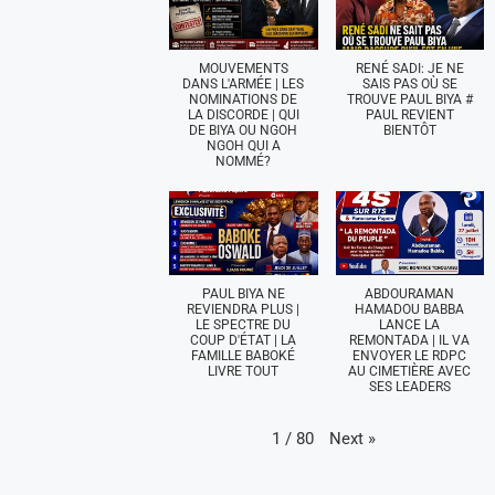
MOUVEMENTS
RENÉ SADI: JE NE
DANS L'ARMÉE | LES
SAIS PAS OÙ SE
NOMINATIONS DE
TROUVE PAUL BIYA #
LA DISCORDE | QUI
PAUL REVIENT
DE BIYA OU NGOH
BIENTÔT
NGOH QUI A
NOMMÉ?
PAUL BIYA NE
ABDOURAMAN
REVIENDRA PLUS |
HAMADOU BABBA
LE SPECTRE DU
LANCE LA
COUP D'ÉTAT | LA
REMONTADA | IL VA
FAMILLE BABOKÉ
ENVOYER LE RDPC
LIVRE TOUT
AU CIMETIÈRE AVEC
SES LEADERS
Next
»
1
/
80