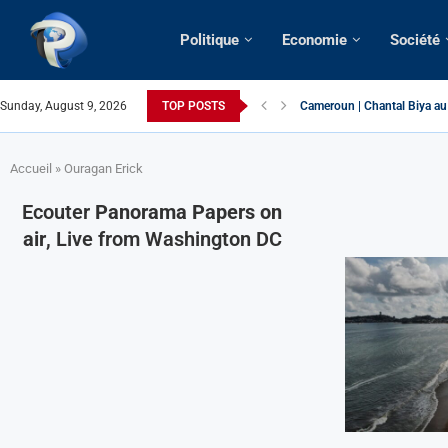
Politique
Economie
Société
Sunday, August 9, 2026
TOP POSTS
Cameroun | Chantal Biya au 
Succession présidentielle >
Cameroun | Oswald Baboké | 
France | Gangsterisme diplom
URGENT > Cameroun | Expuls
États-Unis | Une infirmière 
Exclusif > Cameroun | Révis
Cameroun | Liberté d’expres
Cameroun | Crise post-électo
Accueil
»
Ouragan Erick
Ecouter
Panorama Papers on
air
, Live from Washington DC