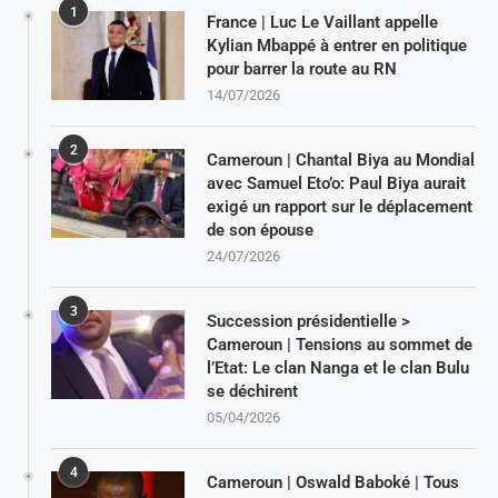
1
France | Luc Le Vaillant appelle
Kylian Mbappé à entrer en politique
pour barrer la route au RN
14/07/2026
2
Cameroun | Chantal Biya au Mondial
avec Samuel Eto’o: Paul Biya aurait
exigé un rapport sur le déplacement
de son épouse
24/07/2026
3
Succession présidentielle >
Cameroun | Tensions au sommet de
l’Etat: Le clan Nanga et le clan Bulu
se déchirent
05/04/2026
4
Cameroun | Oswald Baboké | Tous