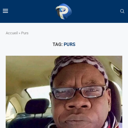
Accueil
»
Purs
TAG:
PURS