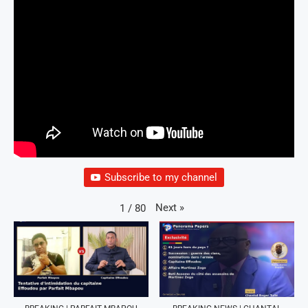
Subscribe to my channel
Next
»
1
/
80