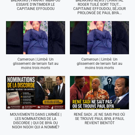
BREAKING | PARFAIT MBAPOU
BREAKING NEWS | CHANTAL
ESSAYE D'INTIMIDER LE
ROGER TUILÉ SORT TOUT...
CAPITAINE EFFOUDOU
CAPITAINE EFFOUDOU, SÉJOUR
PROLONGÉ DE PAUL BIYA...
Cameroun | Limbé: Un
Cameroun | Limbé: Un
glissement de terrain fait au
glissement de terrain fait au
moins trois morts
moins trois morts
MOUVEMENTS DANS L'ARMÉE |
RENÉ SADI: JE NE SAIS PAS OÙ
LES NOMINATIONS DE LA
SE TROUVE PAUL BIYA # PAUL
DISCORDE | QUI DE BIYA OU
REVIENT BIENTÔT
NGOH NGOH QUI A NOMMÉ?