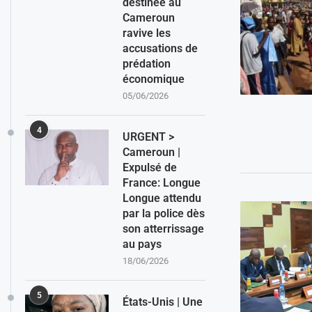
destinée au
Cameroun
ravive les
accusations de
prédation
économique
05/06/2026
4
URGENT >
Cameroun |
Expulsé de
France: Longue
Longue attendu
par la police dès
son atterrissage
au pays
18/06/2026
5
États-Unis | Une