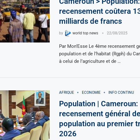
Cameroun > Population
recensement coûtera 1
milliards de francs
by
world top news
22/08/2025
Par Mon’Esse Le 4ème recensement gé
population et de l’habitat (Rgph) du C
à celui de l’agriculture et de …
AFRIQUE
ECONOMIE
INFO CONTINU
Population | Cameroun:
recensement général de
population au premier t
2026