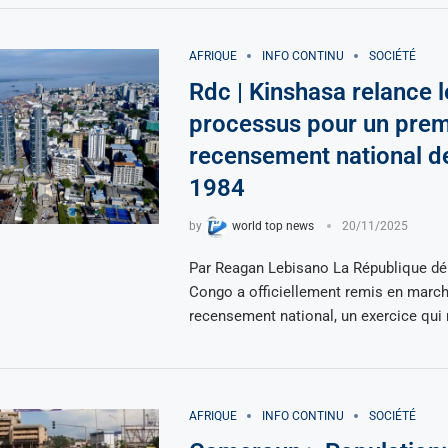
AFRIQUE
INFO CONTINU
SOCIÉTÉ
Rdc | Kinshasa relance l
processus pour un prem
recensement national d
1984
by
world top news
20/11/2025
Par Reagan Lebisano La République d
Congo a officiellement remis en march
recensement national, un exercice qui 
AFRIQUE
INFO CONTINU
SOCIÉTÉ