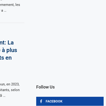
rnement, les
 a …
t: La
 à plus
ts en
un, en 2023,
Follow Us
itants, selon
di …
FACEBOOK