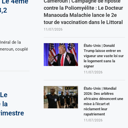
: Le 4ème
Cameroun | Campagne de riposte
contre la Poliomyélite : Le Docteur
3,2
Manaouda Malachie lance le 2e
tour de vaccination dans le Littoral
11/07/2026
néral de la
États-Unis | Donald
ameroun, couplé
Trump laisse entrer en
vigueur une vaste loi sur
le logement sans la
signer
11/07/2026
États-Unis | Mondial
 Le
2026: Des arbitres
africains dénoncent une
 la
mise à l’écart et
réclament leur
rimestre
rapatriement
11/07/2026