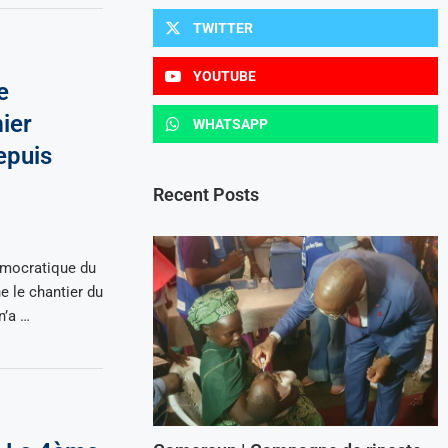
TWITTER
YOUTUBE
e
ier
WHATSAPP
epuis
Recent Posts
émocratique du
e le chantier du
n’a …