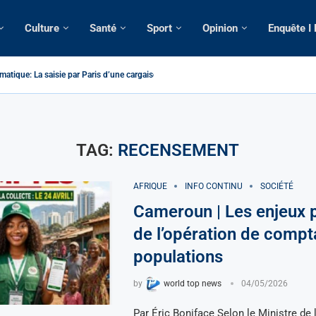
Culture
Santé
Sport
Opinion
Enquête I
atique: La saisie par Paris d’une cargaison destinée...
é de France: Longue Longue attendu par...
camerounaise tuée par la chute d’un arbre...
on constitutionnelle: Un vice-président aux pouvoirs étendus...
sion: Le commissaire Vicent de Paul Meva aurait...
rale: Incertitudes sur le cas Anicet Ekane.
stique: Franck Emmanuel Biya nouveau vice-président dans les...
s intellectuels appellent à la libération du...
TAG:
RECENSEMENT
AFRIQUE
INFO CONTINU
SOCIÉTÉ
Cameroun | Les enjeux p
de l’opération de comp
populations
by
world top news
04/05/2026
Par Éric Boniface Selon le Ministre de 