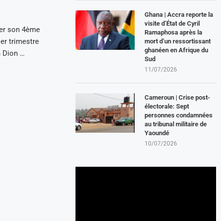
Ghana | Accra reporte la
visite d’État de Cyril
er son 4ème
Ramaphosa après la
er trimestre
mort d’un ressortissant
ghanéen en Afrique du
h Dion …
Sud
11/07/2026
Cameroun | Crise post-
électorale: Sept
personnes condamnées
au tribunal militaire de
Yaoundé
10/07/2026