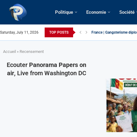
Politique
Economie
Société
Saturday, July 11, 2026
TOP POSTS
France | Gangsterisme diplom
URGENT > Cameroun | Expuls
États-Unis | Une infirmière 
Exclusif > Cameroun | Révisi
Cameroun | Liberté d’expres
Cameroun | Crise post-électo
Cameroun | Succession dyna
Cameroun | Affaire Maduro: De
Accueil
»
Recensement
Ecouter
Panorama Papers on
air
, Live from Washington DC