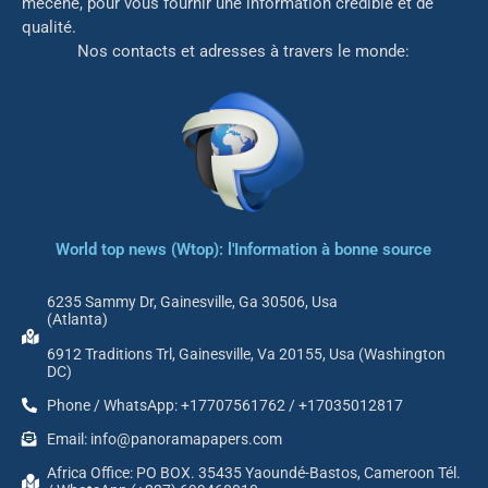
mé
cène, pour vous fournir une information crédible et de
qualité.
Nos contacts et adresses à travers le monde:
World top news (Wtop): l'Information à bonne source
6235 Sammy Dr, Gainesville, Ga 30506, Usa
(Atlanta)
6912 Traditions Trl, Gainesville, Va 20155, Usa (Washington
DC)
Phone / WhatsApp: +17707561762 / +17035012817
Email: info@panoramapapers.com
Africa Office: PO BOX. 35435 Yaoundé-Bastos, Cameroon Tél.