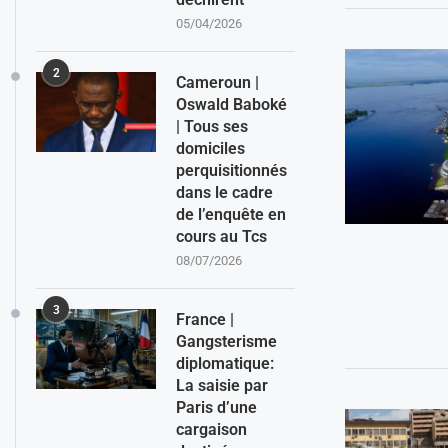
05/04/2026
2
Cameroun |
Oswald Baboké
| Tous ses
domiciles
perquisitionnés
dans le cadre
de l’enquête en
cours au Tcs
08/07/2026
3
France |
Gangsterisme
diplomatique:
La saisie par
Paris d’une
cargaison