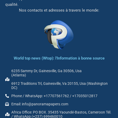
qualité.
Nos contacts et adresses à travers le monde:
World top news (Wtop): l'Information à bonne source
6235 Sammy Dr, Gainesville, Ga 30506, Usa
(Atlanta)
6912 Traditions Trl, Gainesville, Va 20155, Usa (Washington
DC)
Phone / WhatsApp: +17707561762 / +17035012817
Email: info@panoramapapers.com
Africa Office: PO BOX. 35435 Yaoundé-Bastos, Cameroon Tél.
/ WhatsApp (+237) 699460010