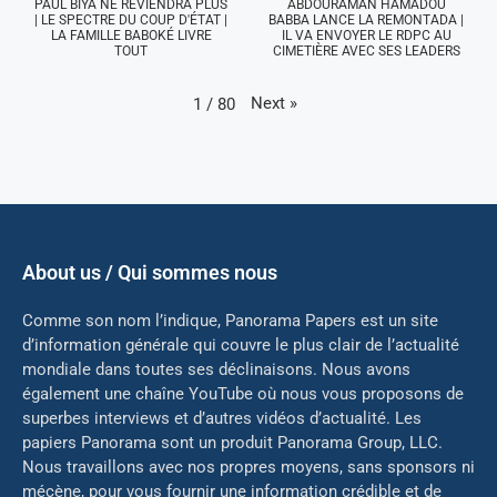
PAUL BIYA NE REVIENDRA PLUS
ABDOURAMAN HAMADOU
| LE SPECTRE DU COUP D'ÉTAT |
BABBA LANCE LA REMONTADA |
LA FAMILLE BABOKÉ LIVRE
IL VA ENVOYER LE RDPC AU
TOUT
CIMETIÈRE AVEC SES LEADERS
Next
»
1
/
80
About us / Qui sommes nous
Comme son nom l’indique, Panorama Papers est un site
d’information générale qui couvre le plus clair de l’actualité
mondiale dans toutes ses déclinaisons. Nous avons
également une chaîne YouTube où nous vous proposons de
superbes interviews et d’autres vidéos d’actualité. Les
papiers Panorama sont un produit Panorama Group, LLC.
Nous travaillons avec nos propres moyens, sans sponsors ni
mé
cène, pour vous fournir une information crédible et de