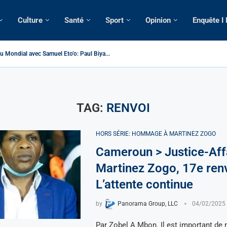
Culture
Santé
Sport
Opinion
Enquête I
u Mondial avec Samuel Eto’o: Paul Biya...
> Cameroun | Tensions au sommet de l’Etat: Le...
| Tous ses domiciles perquisitionnés dans le...
omatique: La saisie par Paris d’une cargaison destinée...
lsé de France: Longue Longue attendu par...
 camerounaise tuée par la chute d’un arbre...
sion constitutionnelle: Un vice-président aux pouvoirs étendus...
ssion: Le commissaire Vicent de Paul Meva aurait...
torale: Incertitudes sur le cas Anicet Ekane.
TAG:
RENVOI
HORS SÉRIE: HOMMAGE À MARTINEZ ZOGO
Cameroun > Justice-Aff
Martinez Zogo, 17e renv
L’attente continue
by
Panorama Group, LLC
04/02/2025
Par Zobel A Mbon. Il est important de 