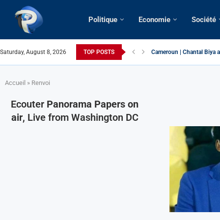
Politique
Economie
Société
Cameroun | Chantal Biya a
Saturday, August 8, 2026
TOP POSTS
Succession présidentielle 
Cameroun | Oswald Baboké 
France | Gangsterisme dipl
URGENT > Cameroun | Expu
États-Unis | Une infirmière
Exclusif > Cameroun | Révi
Cameroun | Liberté d’expre
Cameroun | Crise post-élec
Accueil
»
Renvoi
Ecouter
Panorama Papers on
air
, Live from Washington DC