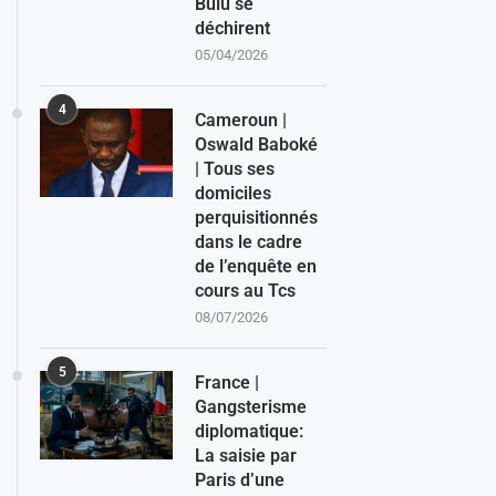
Bulu se
déchirent
05/04/2026
4
Cameroun |
Oswald Baboké
| Tous ses
domiciles
perquisitionnés
dans le cadre
de l’enquête en
cours au Tcs
08/07/2026
5
France |
Gangsterisme
diplomatique:
La saisie par
Paris d’une