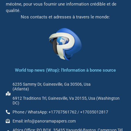
mé
cène, pour vous fournir une information crédible et de
qualité.
Nos contacts et adresses à travers le monde:
World top news (Wtop): l'Information à bonne source
6235 Sammy Dr, Gainesville, Ga 30506, Usa
(Atlanta)
6912 Traditions Trl, Gainesville, Va 20155, Usa (Washington
DC)
Phone / WhatsApp: +17707561762 / +17035012817
Email: info@panoramapapers.com
Africa Office: PO BOX. 35435 Yaoundé-Bastos, Cameroon Tél.