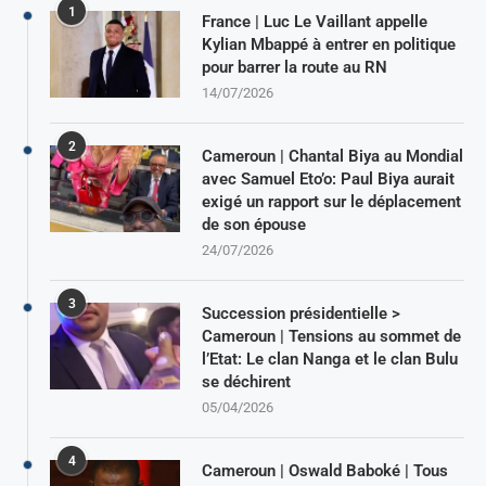
1
France | Luc Le Vaillant appelle
Kylian Mbappé à entrer en politique
pour barrer la route au RN
14/07/2026
2
Cameroun | Chantal Biya au Mondial
avec Samuel Eto’o: Paul Biya aurait
exigé un rapport sur le déplacement
de son épouse
24/07/2026
3
Succession présidentielle >
Cameroun | Tensions au sommet de
l’Etat: Le clan Nanga et le clan Bulu
se déchirent
05/04/2026
4
Cameroun | Oswald Baboké | Tous