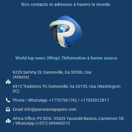
Nos contacts et adresses à travers le monde:
World top news (Wtop): l'Information à bonne source
6235 Sammy Dr, Gainesville, Ga 30506, Usa
(Atlanta)
6912 Traditions Trl, Gainesville, Va 20155, Usa (Washington
DC)
Phone / WhatsApp: +17707561762 / +17035012817
Email: info@panoramapapers.com
Africa Office: PO BOX. 35435 Yaoundé-Bastos, Cameroon Tél.
/ WhatsApp (+237) 699460010