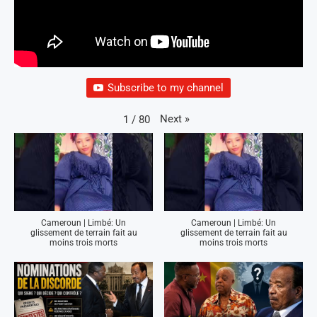
Subscribe to my channel
Next
»
1
/
80
Cameroun | Limbé: Un
Cameroun | Limbé: Un
glissement de terrain fait au
glissement de terrain fait au
moins trois morts
moins trois morts