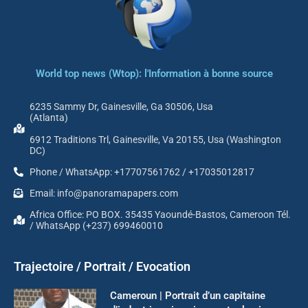
World top news (Wtop): l'Information à bonne source
6235 Sammy Dr, Gainesville, Ga 30506, Usa
(Atlanta)
6912 Traditions Trl, Gainesville, Va 20155, Usa (Washington
DC)
Phone / WhatsApp: +17707561762 / +17035012817
Email: info@panoramapapers.com
Africa Office: PO BOX. 35435 Yaoundé-Bastos, Cameroon Tél.
/ WhatsApp (+237) 699460010
Trajectoire / Portrait / Evocation
Cameroun | Portrait d’un capitaine