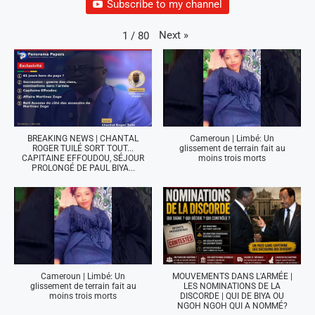
Subscribe to my channel
Next
»
1
/
80
BREAKING NEWS | CHANTAL
Cameroun | Limbé: Un
ROGER TUILÉ SORT TOUT...
glissement de terrain fait au
CAPITAINE EFFOUDOU, SÉJOUR
moins trois morts
PROLONGÉ DE PAUL BIYA...
Cameroun | Limbé: Un
MOUVEMENTS DANS L'ARMÉE |
glissement de terrain fait au
LES NOMINATIONS DE LA
moins trois morts
DISCORDE | QUI DE BIYA OU
NGOH NGOH QUI A NOMMÉ?