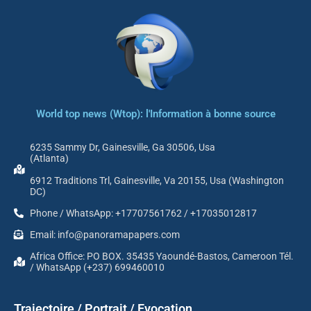
World top news (Wtop): l'Information à bonne source
6235 Sammy Dr, Gainesville, Ga 30506, Usa
(Atlanta)
6912 Traditions Trl, Gainesville, Va 20155, Usa (Washington
DC)
Phone / WhatsApp: +17707561762 / +17035012817
Email: info@panoramapapers.com
Africa Office: PO BOX. 35435 Yaoundé-Bastos, Cameroon Tél.
/ WhatsApp (+237) 699460010
Trajectoire / Portrait / Evocation