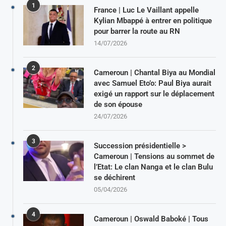
1
France | Luc Le Vaillant appelle
Kylian Mbappé à entrer en politique
pour barrer la route au RN
14/07/2026
2
Cameroun | Chantal Biya au Mondial
avec Samuel Eto’o: Paul Biya aurait
exigé un rapport sur le déplacement
de son épouse
24/07/2026
3
Succession présidentielle >
Cameroun | Tensions au sommet de
l’Etat: Le clan Nanga et le clan Bulu
se déchirent
05/04/2026
4
Cameroun | Oswald Baboké | Tous