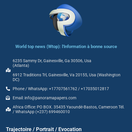
World top news (Wtop): l'Information à bonne source
6235 Sammy Dr, Gainesville, Ga 30506, Usa
(Atlanta)
6912 Traditions Trl, Gainesville, Va 20155, Usa (Washington
DC)
Phone / WhatsApp: +17707561762 / +17035012817
Email: info@panoramapapers.com
Africa Office: PO BOX. 35435 Yaoundé-Bastos, Cameroon Tél.
/ WhatsApp (+237) 699460010
Trajectoire / Portrait / Evocation