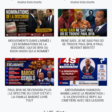
moins trois morts
moins trois morts
MOUVEMENTS DANS L'ARMÉE |
RENÉ SADI: JE NE SAIS PAS OÙ
LES NOMINATIONS DE LA
SE TROUVE PAUL BIYA # PAUL
DISCORDE | QUI DE BIYA OU
REVIENT BIENTÔT
NGOH NGOH QUI A NOMMÉ?
PAUL BIYA NE REVIENDRA PLUS
ABDOURAMAN HAMADOU
| LE SPECTRE DU COUP D'ÉTAT |
BABBA LANCE LA REMONTADA |
LA FAMILLE BABOKÉ LIVRE
IL VA ENVOYER LE RDPC AU
TOUT
CIMETIÈRE AVEC SES LEADERS