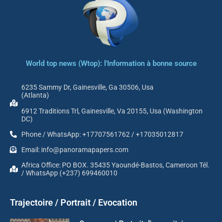
World top news (Wtop): l'Information à bonne source
6235 Sammy Dr, Gainesville, Ga 30506, Usa
(Atlanta)
6912 Traditions Trl, Gainesville, Va 20155, Usa (Washington
DC)
Phone / WhatsApp: +17707561762 / +17035012817
Email: info@panoramapapers.com
Africa Office: PO BOX. 35435 Yaoundé-Bastos, Cameroon Tél.
/ WhatsApp (+237) 699460010
Trajectoire / Portrait / Evocation