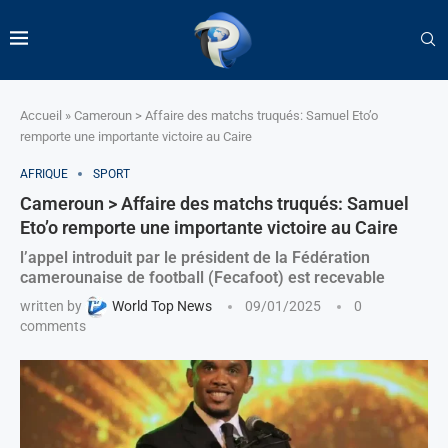
Accueil
»
Cameroun > Affaire des matchs truqués: Samuel Eto’o
remporte une importante victoire au Caire
AFRIQUE
SPORT
Cameroun > Affaire des matchs truqués: Samuel
Eto’o remporte une importante victoire au Caire
l’appel introduit par le président de la Fédération
camerounaise de football (Fecafoot) est recevable
written by
World Top News
09/01/2025
0
comments