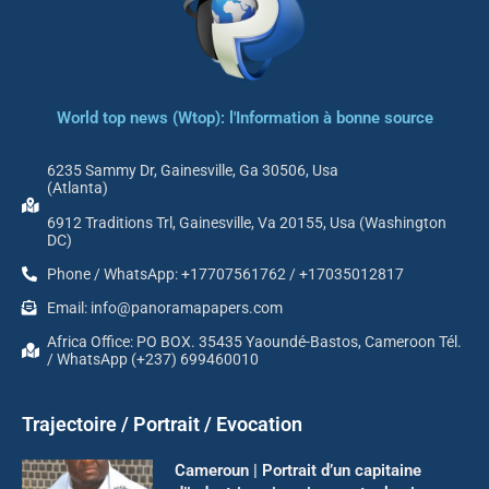
World top news (Wtop): l'Information à bonne source
6235 Sammy Dr, Gainesville, Ga 30506, Usa
(Atlanta)
6912 Traditions Trl, Gainesville, Va 20155, Usa (Washington
DC)
Phone / WhatsApp: +17707561762 / +17035012817
Email: info@panoramapapers.com
Africa Office: PO BOX. 35435 Yaoundé-Bastos, Cameroon Tél.
/ WhatsApp (+237) 699460010
Trajectoire / Portrait / Evocation
Cameroun | Portrait d’un capitaine