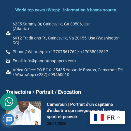
World top news (Wtop): l'Information à bonne source
6235 Sammy Dr, Gainesville, Ga 30506, Usa
(Atlanta)
6912 Traditions Trl, Gainesville, Va 20155, Usa (Washington
DC)
Phone / WhatsApp: +17707561762 / +17035012817
Email: info@panoramapapers.com
Africa Office: PO BOX. 35435 Yaoundé-Bastos, Cameroon Tél.
/ WhatsApp (+237) 699460010
Trajectoire / Portrait / Evocation
Cameroun | Portrait d’un capitaine
d’industrie qui navigue entre business,
sport et pouvoir
FR
05/08/2026