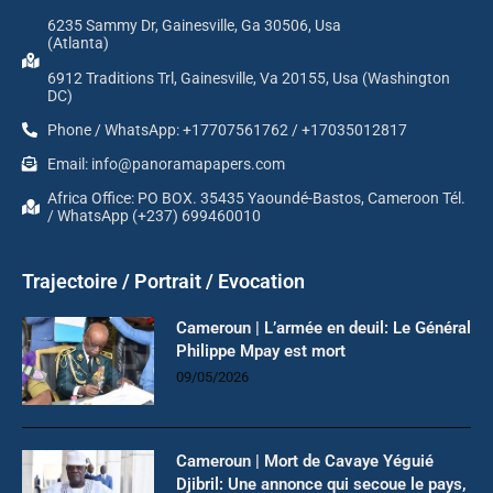
6235 Sammy Dr, Gainesville, Ga 30506, Usa
(Atlanta)
6912 Traditions Trl, Gainesville, Va 20155, Usa (Washington
DC)
Phone / WhatsApp: +17707561762 / +17035012817
Email: info@panoramapapers.com
Africa Office: PO BOX. 35435 Yaoundé-Bastos, Cameroon Tél.
/ WhatsApp (+237) 699460010
Trajectoire / Portrait / Evocation
Cameroun | L’armée en deuil: Le Général
Philippe Mpay est mort
09/05/2026
Cameroun | Mort de Cavaye Yéguié
Djibril: Une annonce qui secoue le pays,