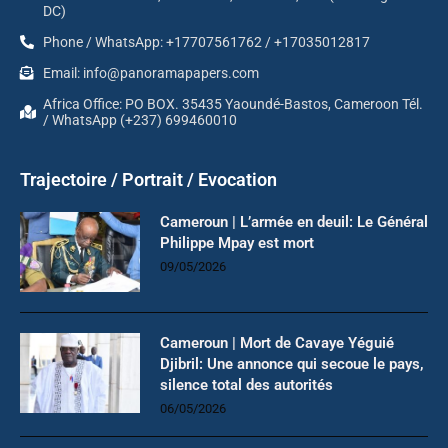
DC)
Phone / WhatsApp: +17707561762 / +17035012817
Email: info@panoramapapers.com
Africa Office: PO BOX. 35435 Yaoundé-Bastos, Cameroon Tél.
/ WhatsApp (+237) 699460010
Trajectoire / Portrait / Evocation
Cameroun | L’armée en deuil: Le Général
Philippe Mpay est mort
09/05/2026
Cameroun | Mort de Cavaye Yéguié
Djibril: Une annonce qui secoue le pays,
silence total des autorités
06/05/2026