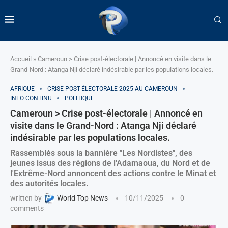
Accueil
»
Cameroun > Crise post-électorale | Annoncé en visite dans le
Grand-Nord : Atanga Nji déclaré indésirable par les populations locales.
AFRIQUE
CRISE POST-ÉLECTORALE 2025 AU CAMEROUN
INFO CONTINU
POLITIQUE
Cameroun > Crise post-électorale | Annoncé en
visite dans le Grand-Nord : Atanga Nji déclaré
indésirable par les populations locales.
Rassemblés sous la bannière "Les Nordistes", des
jeunes issus des régions de l'Adamaoua, du Nord et de
l'Extrême-Nord annoncent des actions contre le Minat et
des autorités locales.
written by
World Top News
10/11/2025
0
comments