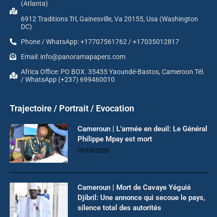
(Atlanta)
6912 Traditions Trl, Gainesville, Va 20155, Usa (Washington
DC)
Phone / WhatsApp: +17707561762 / +17035012817
Email: info@panoramapapers.com
Africa Office: PO BOX. 35435 Yaoundé-Bastos, Cameroon Tél.
/ WhatsApp (+237) 699460010
Trajectoire / Portrait / Evocation
Cameroun | L’armée en deuil: Le Général
Philippe Mpay est mort
09/05/2026
Cameroun | Mort de Cavaye Yéguié
Djibril: Une annonce qui secoue le pays,
silence total des autorités