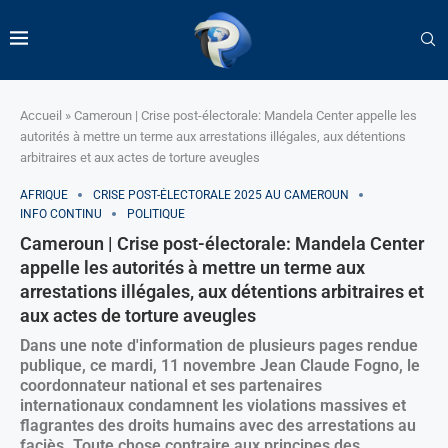
Accueil
»
Cameroun | Crise post-électorale: Mandela Center appelle les
autorités à mettre un terme aux arrestations illégales, aux détentions
arbitraires et aux actes de torture aveugles
AFRIQUE
CRISE POST-ÉLECTORALE 2025 AU CAMEROUN
INFO CONTINU
POLITIQUE
Cameroun | Crise post-électorale: Mandela Center
appelle les autorités à mettre un terme aux
arrestations illégales, aux détentions arbitraires et
aux actes de torture aveugles
Dans une note d'information de plusieurs pages rendue
publique, ce mardi, 11 novembre Jean Claude Fogno, le
coordonnateur national et ses partenaires
internationaux condamnent les violations massives et
flagrantes des droits humains avec des arrestations au
faciès. Toute chose contraire aux principes des