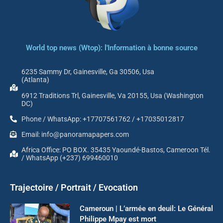
World top news (Wtop): l'Information à bonne source
6235 Sammy Dr, Gainesville, Ga 30506, Usa
(Atlanta)
6912 Traditions Trl, Gainesville, Va 20155, Usa (Washington
DC)
Phone / WhatsApp: +17707561762 / +17035012817
Email: info@panoramapapers.com
Africa Office: PO BOX. 35435 Yaoundé-Bastos, Cameroon Tél.
/ WhatsApp (+237) 699460010
Trajectoire / Portrait / Evocation
Cameroun | L’armée en deuil: Le Général
Philippe Mpay est mort