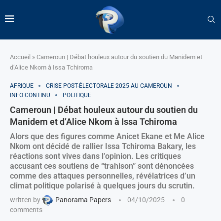
Accueil
»
Cameroun | Débat houleux autour du soutien du Manidem et
d’Alice Nkom à Issa Tchiroma
AFRIQUE
CRISE POST-ÉLECTORALE 2025 AU CAMEROUN
INFO CONTINU
POLITIQUE
Cameroun | Débat houleux autour du soutien du
Manidem et d’Alice Nkom à Issa Tchiroma
Alors que des figures comme Anicet Ekane et Me Alice
Nkom ont décidé de rallier Issa Tchiroma Bakary, les
réactions sont vives dans l’opinion. Les critiques
accusant ces soutiens de “trahison” sont dénoncées
comme des attaques personnelles, révélatrices d’un
climat politique polarisé à quelques jours du scrutin.
written by
Panorama Papers
04/10/2025
0
comments