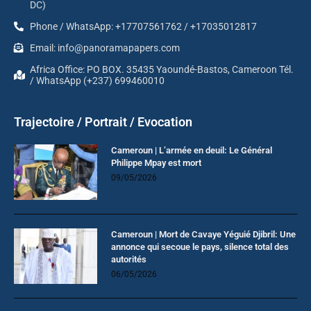
DC)
Phone / WhatsApp: +17707561762 / +17035012817
Email: info@panoramapapers.com
Africa Office: PO BOX. 35435 Yaoundé-Bastos, Cameroon Tél.
/ WhatsApp (+237) 699460010
Trajectoire / Portrait / Evocation
Cameroun | L’armée en deuil: Le Général
Philippe Mpay est mort
09/05/2026
Cameroun | Mort de Cavaye Yéguié Djibril: Une
annonce qui secoue le pays, silence total des
autorités
06/05/2026