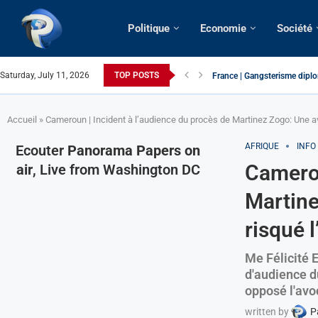
Politique
Economie
Société
Saturday, July 11, 2026
TOP POSTS
France | Gangsterisme diplom
URGENT > Cameroun | Expuls
États-Unis | Une infirmière 
Exclusif > Cameroun | Révisi
Cameroun | Liberté d’expres
Cameroun | Crise post-électo
Cameroun | Succession dyna
Cameroun | Affaire Maduro: De
Accueil
»
Cameroun | Incident à l’audience du procès de Martinez Zogo: Une avo
AFRIQUE
INFO
Ecouter
Panorama Papers on
Camerou
air
, Live from Washington DC
Martine
risqué l
Me Félicité 
d'audience du
opposé l'avo
written by
P