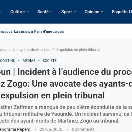
Culture
Santé
Sport
Opinion
Enquête I
atique: La saisie par Paris d’une cargaison destinée...
é de France: Longue Longue attendu par...
camerounaise tuée par la chute d’un arbre...
on constitutionnelle: Un vice-président aux pouvoirs étendus...
sion: Le commissaire Vicent de Paul Meva aurait...
rale: Incertitudes sur le cas Anicet Ekane.
stique: Franck Emmanuel Biya nouveau vice-président dans les...
s intellectuels appellent à la libération du...
cate des ayants-droits a risqué l’expulsion en plein tribunal
 CONTINU
MÉDIAS
SOCIÉTÉ
n | Incident à l’audience du proc
z Zogo: Une avocate des ayants-d
’expulsion en plein tribunal
Esther Zeifman a manqué de peu d'être éconduite de la s
 tribunal militaire de Yaoundé. Un incident survenu, ce l
cate des ayant-droits de Martinez Zogo au tribunal.
anorama Papers
22/06/2026
0 comments