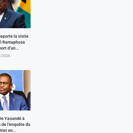
eporte la visite
ril Ramaphosa
ort d’un...
7/2026
De Yaoundé à
s de l’enquête du
met en...