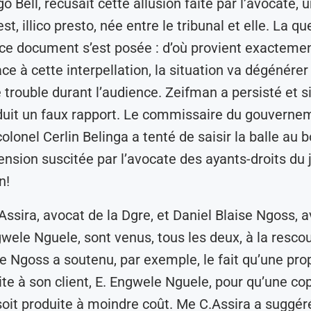
go Bell, récusait cette allusion faite par l’avocate, 
st, illico presto, née entre le tribunal et elle. La q
e ce document s’est posée : d’où provient exacteme
ace à cette interpellation, la situation va dégénére
e trouble durant l’audience. Zeifman a persisté et s
duit un faux rapport. Le commissaire du gouvernem
olonel Cerlin Belinga a tenté de saisir la balle au 
tension suscitée par l’avocate des ayants-droits du j
n!
ssira, avocat de la Dgre, et Daniel Blaise Ngoss, 
wele Nguele, sont venus, tous les deux, à la resco
e Ngoss a soutenu, par exemple, le fait qu’une pro
aite à son client, E. Engwele Nguele, pour qu’une co
 soit produite à moindre coût. Me C.Assira a suggér