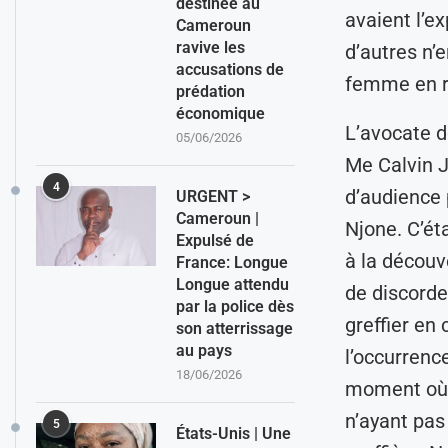
destinée au
avaient l’e
Cameroun
ravive les
d’autres n’
accusations de
femme en r
prédation
économique
L’avocate d
05/06/2026
Me Calvin J
4
d’audience 
URGENT >
Cameroun |
Njone. C’ét
Expulsé de
à la découv
France: Longue
Longue attendu
de discorde 
par la police dès
greffier en 
son atterrissage
au pays
l’occurrence
18/06/2026
moment où M
n’ayant pas 
5
États-Unis | Une