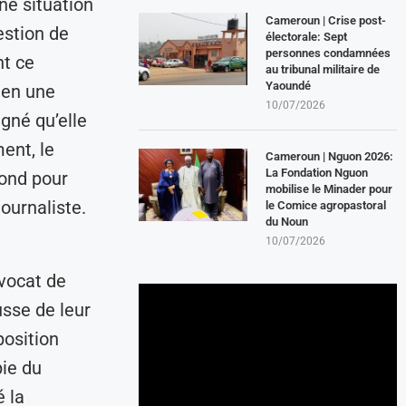
une situation
Cameroun | Crise post-
uestion de
électorale: Sept
personnes condamnées
nt ce
au tribunal militaire de
Yaoundé
r en une
10/07/2026
igné qu’elle
ent, le
Cameroun | Nguon 2026:
La Fondation Nguon
bond pour
mobilise le Minader pour
ournaliste.
le Comice agropastoral
du Noun
10/07/2026
avocat de
usse de leur
position
pie du
é la