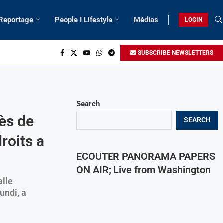
 Reportage
People I Lifestyle
Médias
LOGIN
SUBSCRIBE NEWSLETTERS
Search
ès de
SEARCH
roits a
ECOUTER PANORAMA PAPERS
ON AIR; Live from Washington
alle
undi, a