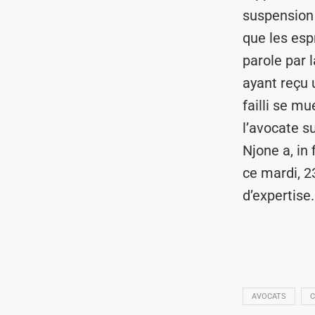
suspension
que les espr
parole par 
ayant reçu 
failli se mu
l’avocate s
Njone a, in
ce mardi, 2
d’expertise.
AVOCATS
C