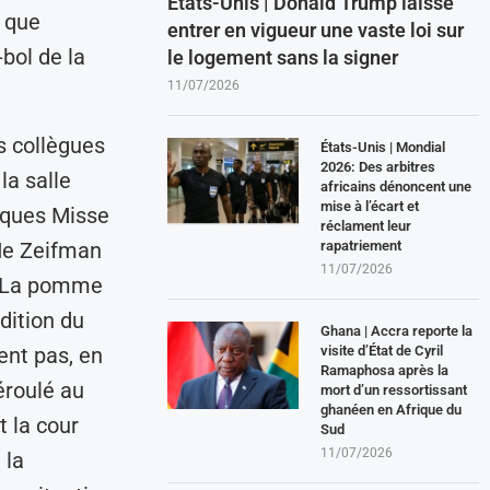
États-Unis | Donald Trump laisse
s que
entrer en vigueur une vaste loi sur
-bol de la
le logement sans la signer
11/07/2026
s collègues
États-Unis | Mondial
2026: Des arbitres
la salle
africains dénoncent une
mise à l’écart et
acques Misse
réclament leur
rapatriement
 Me Zeifman
11/07/2026
e. La pomme
dition du
Ghana | Accra reporte la
visite d’État de Cyril
ent pas, en
Ramaphosa après la
déroulé au
mort d’un ressortissant
ghanéen en Afrique du
 la cour
Sud
11/07/2026
 la