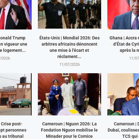
 Donald Trump
États-Unis | Mondial 2026: Des
Ghana | Accra r
en vigueur une
arbitres africains dénoncent
d’État de Cy
le logement...
une mise à l’écart et
après la m
réclament...
/2026
11/0
11/07/2026
Crise post-
Cameroun | Nguon 2026: La
Cameroun | 
ept personnes
Fondation Nguon mobilise le
Dubaï, coulisse
au tribunal
Minader pour le Comice
TCS qui 