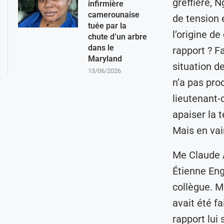
greffière, N
infirmière
camerounaise
de tension e
tuée par la
l’origine d
chute d’un arbre
dans le
rapport ? F
Maryland
situation d
13/06/2026
n’a pas pro
lieutenant-c
apaiser la 
Mais en vai
Me Claude A
Étienne Eng
collègue. M
avait été f
rapport lui