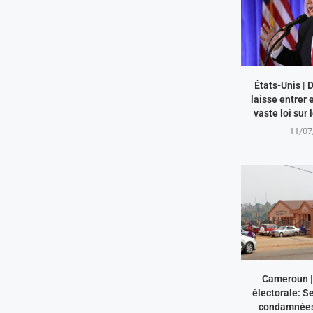
États-Unis |
laisse entrer 
vaste loi sur 
11/07
Cameroun | 
électorale: S
condamnées 