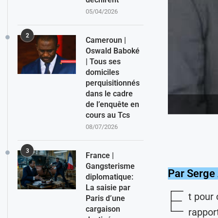
05/04/2026
2
Cameroun |
Oswald Baboké
| Tous ses
domiciles
perquisitionnés
dans le cadre
de l’enquête en
cours au Tcs
08/07/2026
3
France |
Gangsterisme
Par Serge
diplomatique:
La saisie par
E
t pour
Paris d’une
cargaison
rappor