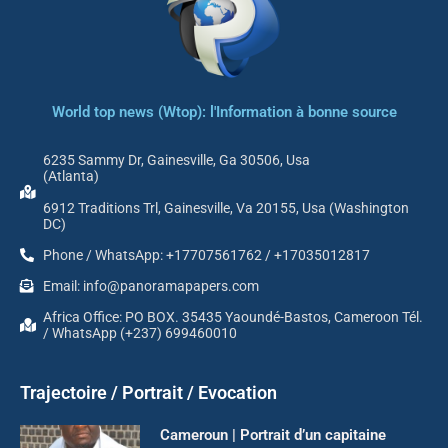
World top news (Wtop): l'Information à bonne source
6235 Sammy Dr, Gainesville, Ga 30506, Usa
(Atlanta)
6912 Traditions Trl, Gainesville, Va 20155, Usa (Washington
DC)
Phone / WhatsApp: +17707561762 / +17035012817
Email: info@panoramapapers.com
Africa Office: PO BOX. 35435 Yaoundé-Bastos, Cameroon Tél.
/ WhatsApp (+237) 699460010
Trajectoire / Portrait / Evocation
Cameroun | Portrait d’un capitaine