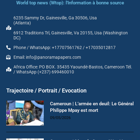
World top news (Wtop): l'Information à bonne source
6235 Sammy Dr, Gainesville, Ga 30506, Usa
(Atlanta)
6912 Traditions Trl, Gainesville, Va 20155, Usa (Washington
DC)
Phone / WhatsApp: +17707561762 / +17035012817
Email: info@panoramapapers.com
Africa Office: PO BOX. 35435 Yaoundé-Bastos, Cameroon Tél.
/ WhatsApp (+237) 699460010
Trajectoire / Portrait / Evocation
Cameroun | L’armée en deuil: Le Général
Philippe Mpay est mort
09/05/2026