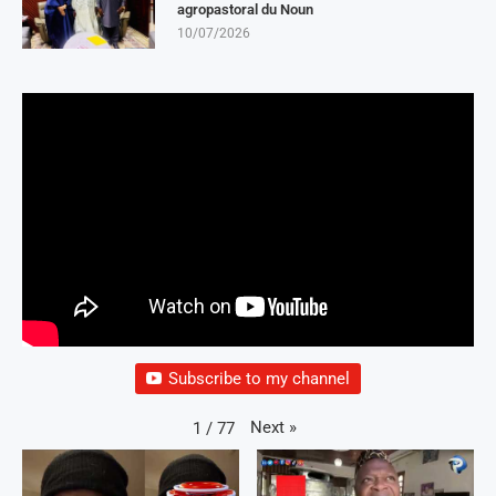
agropastoral du Noun
10/07/2026
Subscribe to my channel
Next
»
1
/
77