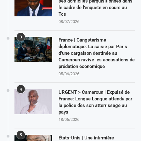
ses domiciles perquisitionnés dans
le cadre de l’enquête en cours au
Tcs
08/07/2026
3
France | Gangsterisme
diplomatique: La saisie par Paris
d’une cargaison destinée au
Cameroun ravive les accusations de
prédation économique
05/06/2026
4
URGENT > Cameroun | Expulsé de
France: Longue Longue attendu par
la police dès son atterrissage au
pays
18/06/2026
5
États-Unis | Une infirmière