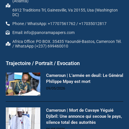
(Atlanta)
6912 Traditions Trl, Gainesville, Va 20155, Usa (Washington
DC)
Phone / WhatsApp: +17707561762 / +17035012817
Email: info@panoramapapers.com
Africa Office: PO BOX. 35435 Yaoundé-Bastos, Cameroon Tél.
/ WhatsApp (+237) 699460010
Trajectoire / Portrait / Evocation
Cameroun | L’armée en deuil: Le Général
Philippe Mpay est mort
09/05/2026
Cameroun | Mort de Cavaye Yéguié
Djibril: Une annonce qui secoue le pays,
silence total des autorités