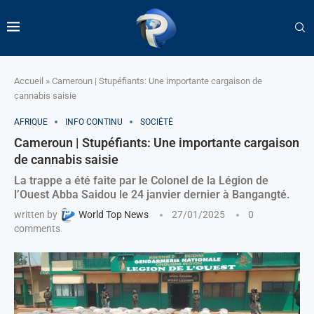
Accueil
»
Cameroun | Stupéfiants: Une importante cargaison de
cannabis saisie
AFRIQUE
INFO CONTINU
SOCIÉTÉ
Cameroun | Stupéfiants: Une importante cargaison
de cannabis saisie
La trappe a été faite par le Colonel de la Légion de
l’Ouest Abba Saidou le 24 janvier dernier à Bangangté.
written by
World Top News
27/01/2025
0
comments