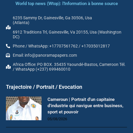
World top news (Wtop): l'Information à bonne source
6235 Sammy Dr, Gainesville, Ga 30506, Usa
(Atlanta)
6912 Traditions Trl, Gainesville, Va 20155, Usa (Washington
DC)
Phone / WhatsApp: +17707561762 / +17035012817
Email: info@panoramapapers.com
Africa Office: PO BOX. 35435 Yaoundé-Bastos, Cameroon Tél.
/ WhatsApp (+237) 699460010
Trajectoire / Portrait / Evocation
Cameroun | Portrait d’un capitaine
d’industrie qui navigue entre business,
sport et pouvoir
05/08/2026