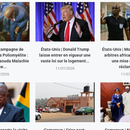
Campagne de
États-Unis | Donald Trump
États-Unis | M
a Poliomyélite :
laisse entrer en vigueur une
arbitres afri
aouda Malachie
vaste loi sur le logement...
une mise à
e...
récla
11/07/2026
/2026
11/0
eporte la visite
Cameroun | Crise post-
Cameroun | N