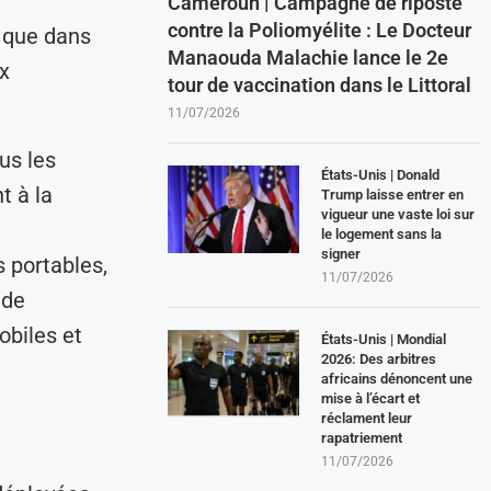
Cameroun | Campagne de riposte
contre la Poliomyélite : Le Docteur
 que dans
Manaouda Malachie lance le 2e
x
tour de vaccination dans le Littoral
11/07/2026
us les
États-Unis | Donald
t à la
Trump laisse entrer en
vigueur une vaste loi sur
le logement sans la
signer
 portables,
11/07/2026
 de
obiles et
États-Unis | Mondial
2026: Des arbitres
africains dénoncent une
mise à l’écart et
réclament leur
rapatriement
11/07/2026