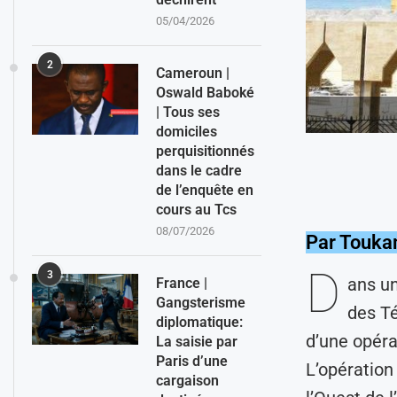
05/04/2026
2
Cameroun |
Oswald Baboké
| Tous ses
domiciles
perquisitionnés
dans le cadre
de l’enquête en
cours au Tcs
08/07/2026
Par Touk
D
3
ans un
France |
Gangsterisme
des T
diplomatique:
d’une opéra
La saisie par
Paris d’une
L’opération
cargaison