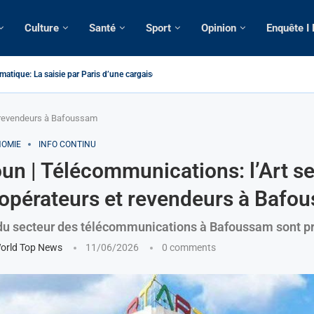
Culture
Santé
Sport
Opinion
Enquête I
atique: La saisie par Paris d’une cargaison destinée...
é de France: Longue Longue attendu par...
camerounaise tuée par la chute d’un arbre...
on constitutionnelle: Un vice-président aux pouvoirs étendus...
sion: Le commissaire Vicent de Paul Meva aurait...
rale: Incertitudes sur le cas Anicet Ekane.
stique: Franck Emmanuel Biya nouveau vice-président dans les...
s intellectuels appellent à la libération du...
t revendeurs à Bafoussam
OMIE
INFO CONTINU
n | Télécommunications: l’Art se
 opérateurs et revendeurs à Bafo
du secteur des télécommunications à Bafoussam sont p
orld Top News
11/06/2026
0 comments