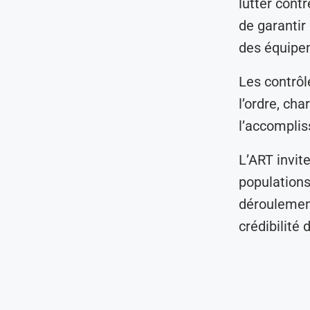
lutter cont
de garantir
des équipe
Les contrôl
l’ordre, ch
l’accomplis
L’ART invit
populations 
déroulement
crédibilité