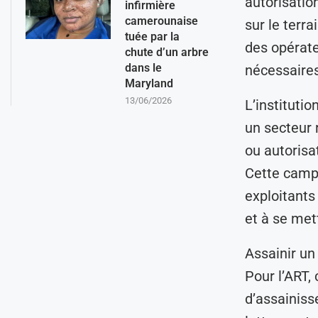
autorisatio
infirmière
camerounaise
sur le terr
tuée par la
des opérate
chute d’un arbre
dans le
nécessaires
Maryland
13/06/2026
L’instituti
un secteur 
ou autorisa
Cette campa
exploitants 
et à se met
Assainir un
Pour l’ART,
d’assainiss