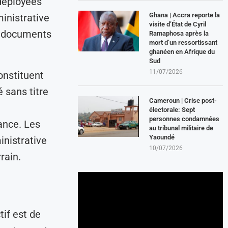
 déployées
Ghana | Accra reporte la
ministrative
visite d’État de Cyril
s documents
Ramaphosa après la
mort d’un ressortissant
ghanéen en Afrique du
Sud
11/07/2026
onstituent
 sans titre
Cameroun | Crise post-
électorale: Sept
personnes condamnées
ance. Les
au tribunal militaire de
Yaoundé
inistrative
10/07/2026
rain.
if est de