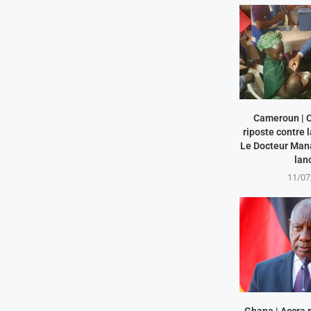
Cameroun | 
riposte contre l
Le Docteur Man
lanc
11/07
Ghana | Accra r