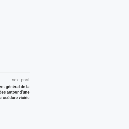
next post
t général de la
udes autour d’une
procédure viciée