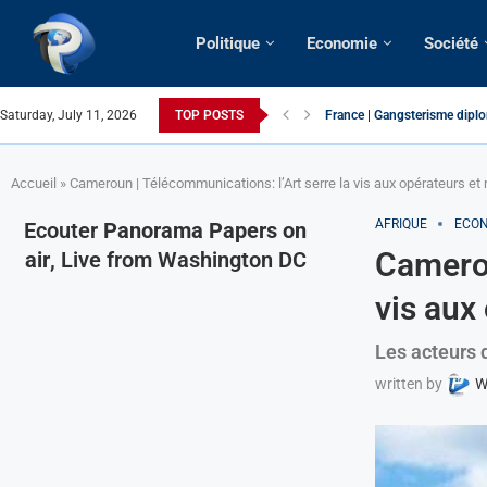
Politique
Economie
Société
Saturday, July 11, 2026
TOP POSTS
France | Gangsterisme diplom
URGENT > Cameroun | Expuls
États-Unis | Une infirmière 
Exclusif > Cameroun | Révisi
Cameroun | Liberté d’expres
Cameroun | Crise post-électo
Cameroun | Succession dyna
Cameroun | Affaire Maduro: De
Accueil
»
Cameroun | Télécommunications: l’Art serre la vis aux opérateurs e
AFRIQUE
ECON
Ecouter
Panorama Papers on
Camerou
air
, Live from Washington DC
vis aux
Les acteurs 
written by
W