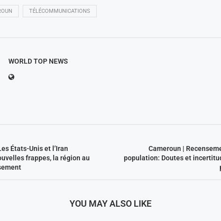
ROUN
TÉLÉCOMMUNICATIONS
WORLD TOP NEWS
es États-Unis et l’Iran
Cameroun | Recensemen
uvelles frappes, la région au
population: Doutes et incertit
asement
YOU MAY ALSO LIKE