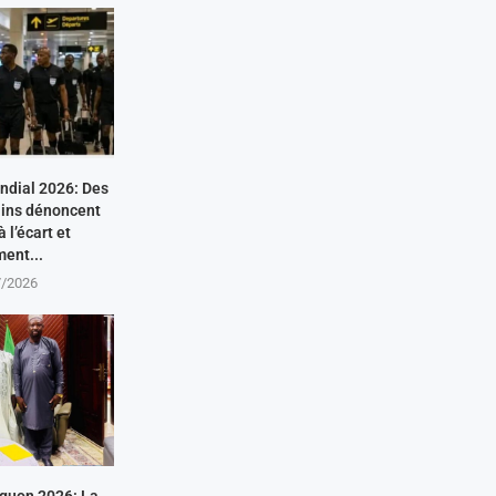
ondial 2026: Des
cains dénoncent
 l’écart et
ment...
7/2026
guon 2026: La