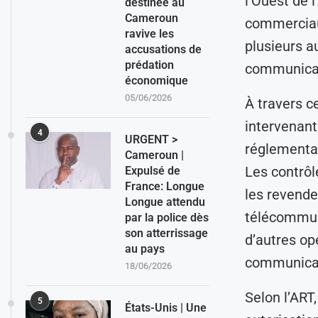
l’Ouest de 
destinée au
Cameroun
commerciaux
ravive les
plusieurs a
accusations de
prédation
communicat
économique
05/06/2026
À travers ce
intervenant
4
URGENT >
réglementat
Cameroun |
Les contrôl
Expulsé de
France: Longue
les revende
Longue attendu
télécommuni
par la police dès
son atterrissage
d’autres op
au pays
communicat
18/06/2026
Selon l’ART
5
États-Unis | Une