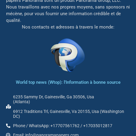
papiers Panorama sont un produit Panorama Group, LLC.
Nous travaillons avec nos propres moyens, sans sponsors ni
mé
cène, pour vous fournir une information crédible et de
qualité.
Nos contacts et adresses à travers le monde:
World top news (Wtop): l'Information à bonne source
6235 Sammy Dr, Gainesville, Ga 30506, Usa
(Atlanta)
6912 Traditions Trl, Gainesville, Va 20155, Usa (Washington
DC)
Phone / WhatsApp: +17707561762 / +17035012817
Email: info@panoramapapers.com