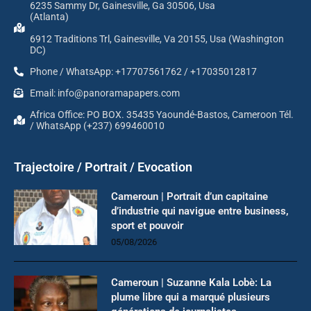
6235 Sammy Dr, Gainesville, Ga 30506, Usa
(Atlanta)
6912 Traditions Trl, Gainesville, Va 20155, Usa (Washington
DC)
Phone / WhatsApp: +17707561762 / +17035012817
Email: info@panoramapapers.com
Africa Office: PO BOX. 35435 Yaoundé-Bastos, Cameroon Tél.
/ WhatsApp (+237) 699460010
Trajectoire / Portrait / Evocation
Cameroun | Portrait d’un capitaine
d’industrie qui navigue entre business,
sport et pouvoir
05/08/2026
Cameroun | Suzanne Kala Lobè: La
plume libre qui a marqué plusieurs