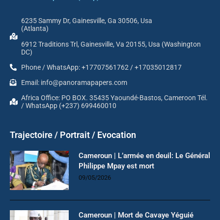
6235 Sammy Dr, Gainesville, Ga 30506, Usa
(Atlanta)
6912 Traditions Trl, Gainesville, Va 20155, Usa (Washington
DC)
Phone / WhatsApp: +17707561762 / +17035012817
Email: info@panoramapapers.com
Africa Office: PO BOX. 35435 Yaoundé-Bastos, Cameroon Tél.
/ WhatsApp (+237) 699460010
Trajectoire / Portrait / Evocation
Cameroun | L’armée en deuil: Le Général
Philippe Mpay est mort
09/05/2026
Cameroun | Mort de Cavaye Yéguié