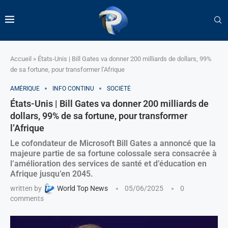
Accueil
»
États-Unis | Bill Gates va donner 200 milliards de dollars, 99%
de sa fortune, pour transformer l’Afrique
AMÉRIQUE
INFO CONTINU
SOCIÉTÉ
États-Unis | Bill Gates va donner 200 milliards de
dollars, 99% de sa fortune, pour transformer
l’Afrique
Le cofondateur de Microsoft Bill Gates a annoncé que la
majeure partie de sa fortune colossale sera consacrée à
l’amélioration des services de santé et d’éducation en
Afrique jusqu’en 2045.
written by
World Top News
05/06/2025
0
comments