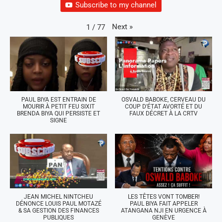
Subscribe to my channel
Next
»
1
/
77
PAUL BIYA EST ENTRAIN DE
OSVALD BABOKE, CERVEAU DU
MOURIR À PETIT FEU SIXIT
COUP D'ÉTAT AVORTÉ ET DU
BRENDA BIYA QUI PERSISTE ET
FAUX DÉCRET À LA CRTV
SIGNE
JEAN MICHEL NINTCHEU
LES TÊTES VONT TOMBER!
DÉNONCE LOUIS PAUL MOTAZÉ
PAUL BIYA FAIT APPELER
& SA GESTION DES FINANCES
ATANGANA NJI EN URGENCE À
PUBLIQUES
GENÈVE