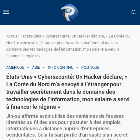
Accueil
»
États-Unis > Cybersecurité: Un Hacker déclare, « La Corée du
Nord m’a envoyé à l’étranger pour travailler secrètement dans le
domaine des technologies de l’information, mon salaire a servi à
financer le régime »
AMÉRIQUE
ASIE
INFO CONTINU
POLITIQUE
États-Unis > Cybersecurité: Un Hacker déclare, «
La Corée du Nord m’a envoyé à l’étranger pour
travailler secrètement dans le domaine des
technologies de l’information, mon salaire a servi
à financer le régime »
Jin-su affirme avoir utilisé des centaines de fausses
identités au fil des ans pour postuler à des emplois
informatiques à distance auprès d'entreprises
occidentales. Cela faisait partie d'un vaste plan secret