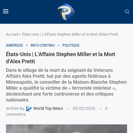
Accueil
»
États-Unis | L’Affaire Stephen Miller et la Mort d’Alex Pretti
AMÉRIQUE
INFO CONTINU
POLITIQUE
États-Unis | L’Affaire Stephen Miller et la Mort
d’Alex Pretti
Dans le sillage de la mort du soignant du Veterans
Affairs Alex Pretti, tué par des agents fédéraux à
Minneapolis, le conseiller de la Maison-Blanche Stephen
Miller a qualifié la victime de « terroriste intérieur »,
déclenchant une forte controverse et des critiques
nationales.
written by
World Top News
05/02/2026
0
comments