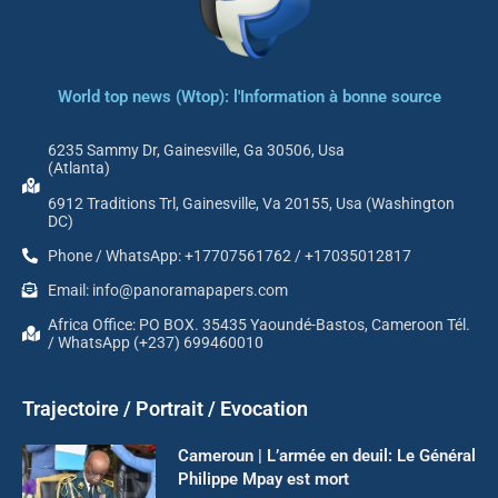
World top news (Wtop): l'Information à bonne source
6235 Sammy Dr, Gainesville, Ga 30506, Usa
(Atlanta)
6912 Traditions Trl, Gainesville, Va 20155, Usa (Washington
DC)
Phone / WhatsApp: +17707561762 / +17035012817
Email: info@panoramapapers.com
Africa Office: PO BOX. 35435 Yaoundé-Bastos, Cameroon Tél.
/ WhatsApp (+237) 699460010
Trajectoire / Portrait / Evocation
Cameroun | L’armée en deuil: Le Général
Philippe Mpay est mort