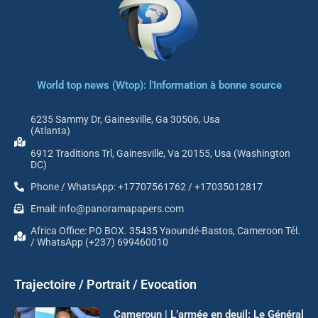
World top news (Wtop): l'Information à bonne source
6235 Sammy Dr, Gainesville, Ga 30506, Usa
(Atlanta)
6912 Traditions Trl, Gainesville, Va 20155, Usa (Washington
DC)
Phone / WhatsApp: +17707561762 / +17035012817
Email: info@panoramapapers.com
Africa Office: PO BOX. 35435 Yaoundé-Bastos, Cameroon Tél.
/ WhatsApp (+237) 699460010
Trajectoire / Portrait / Evocation
Cameroun | L’armée en deuil: Le Général