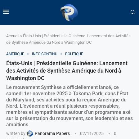
Accueil
»
États-Unis | Présidentielle Guinéene: Lancement des Activités
de Synthèse Amérique du Nord à Washington DC
AMÉRIQUE
INFO CONTINU
POLITIQUE
États-Unis | Présidentielle Guinéene: Lancement
des Activités de Synthèse Amérique du Nord à
Washington DC
Le mouvement Synthèse a officiellement lancé, ce
samedi 1er novembre 2025 à Takoma Park, dans l’État
du Maryland, ses activités pour la région Amérique du
Nord. L’événement a réuni plusieurs responsables,
membres et sympathisants autour d’un programme axé
sur la présentation du mouvement, son leadership et ses
ambitions.
written by
Panorama Papers
02/11/2025
0