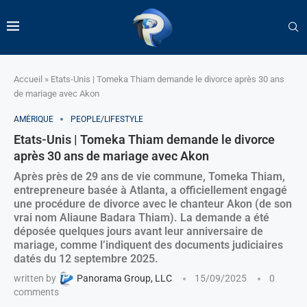
Accueil
»
Etats-Unis | Tomeka Thiam demande le divorce après 30 ans
de mariage avec Akon
AMÉRIQUE
PEOPLE/LIFESTYLE
Etats-Unis | Tomeka Thiam demande le divorce
après 30 ans de mariage avec Akon
Après près de 29 ans de vie commune, Tomeka Thiam,
entrepreneure basée à Atlanta, a officiellement engagé
une procédure de divorce avec le chanteur Akon (de son
vrai nom Aliaune Badara Thiam). La demande a été
déposée quelques jours avant leur anniversaire de
mariage, comme l’indiquent des documents judiciaires
datés du 12 septembre 2025.
written by
Panorama Group, LLC
15/09/2025
0
comments