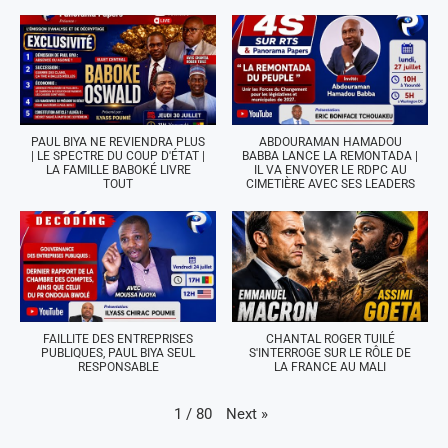
PAUL BIYA NE REVIENDRA PLUS
ABDOURAMAN HAMADOU
| LE SPECTRE DU COUP D'ÉTAT |
BABBA LANCE LA REMONTADA |
LA FAMILLE BABOKÉ LIVRE
IL VA ENVOYER LE RDPC AU
TOUT
CIMETIÈRE AVEC SES LEADERS
FAILLITE DES ENTREPRISES
CHANTAL ROGER TUILÉ
PUBLIQUES, PAUL BIYA SEUL
S'INTERROGE SUR LE RÔLE DE
RESPONSABLE
LA FRANCE AU MALI
Next
»
1
/
80