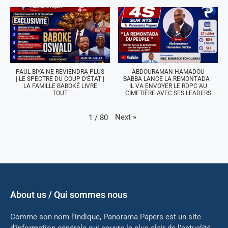
PAUL BIYA NE REVIENDRA PLUS
ABDOURAMAN HAMADOU
| LE SPECTRE DU COUP D'ÉTAT |
BABBA LANCE LA REMONTADA |
LA FAMILLE BABOKÉ LIVRE
IL VA ENVOYER LE RDPC AU
TOUT
CIMETIÈRE AVEC SES LEADERS
Next
»
1
/
80
About us / Qui sommes nous
Comme son nom l’indique, Panorama Papers est un site
d’information générale qui couvre le plus clair de l’actualité