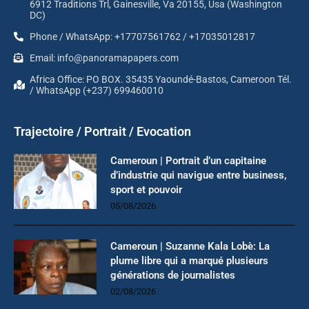
6912 Traditions Trl, Gainesville, Va 20155, Usa (Washington
DC)
Phone / WhatsApp: +17707561762 / +17035012817
Email: info@panoramapapers.com
Africa Office: PO BOX. 35435 Yaoundé-Bastos, Cameroon Tél.
/ WhatsApp (+237) 699460010
Trajectoire / Portrait / Evocation
Cameroun | Portrait d’un capitaine
d’industrie qui navigue entre business,
sport et pouvoir
05/08/2026
Cameroun | Suzanne Kala Lobè: La
plume libre qui a marqué plusieurs
générations de journalistes
02/08/2026