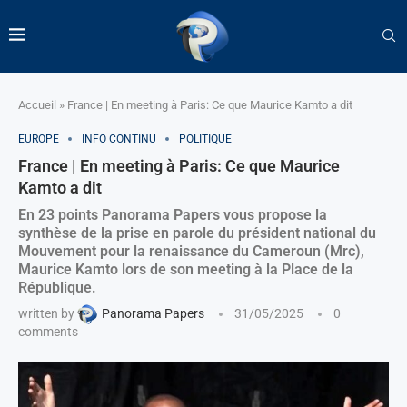
Accueil
»
France | En meeting à Paris: Ce que Maurice Kamto a dit
EUROPE
INFO CONTINU
POLITIQUE
France | En meeting à Paris: Ce que Maurice
Kamto a dit
En 23 points Panorama Papers vous propose la
synthèse de la prise en parole du président national du
Mouvement pour la renaissance du Cameroun (Mrc),
Maurice Kamto lors de son meeting à la Place de la
République.
written by
Panorama Papers
31/05/2025
0
comments