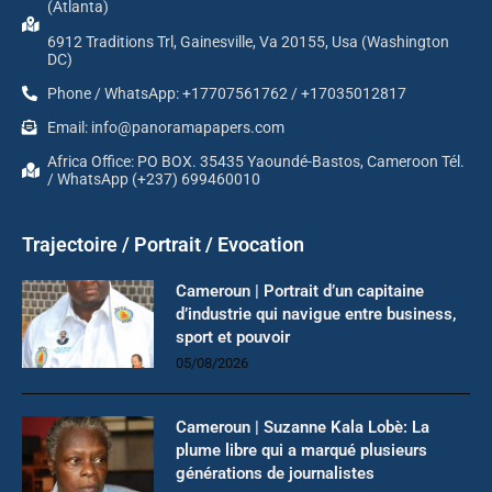
(Atlanta)
6912 Traditions Trl, Gainesville, Va 20155, Usa (Washington
DC)
Phone / WhatsApp: +17707561762 / +17035012817
Email: info@panoramapapers.com
Africa Office: PO BOX. 35435 Yaoundé-Bastos, Cameroon Tél.
/ WhatsApp (+237) 699460010
Trajectoire / Portrait / Evocation
Cameroun | Portrait d’un capitaine
d’industrie qui navigue entre business,
sport et pouvoir
05/08/2026
Cameroun | Suzanne Kala Lobè: La
plume libre qui a marqué plusieurs
générations de journalistes