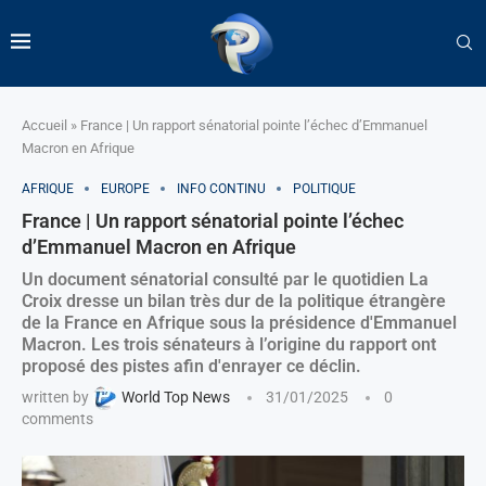
Accueil
»
France | Un rapport sénatorial pointe l’échec d’Emmanuel
Macron en Afrique
AFRIQUE
EUROPE
INFO CONTINU
POLITIQUE
France | Un rapport sénatorial pointe l’échec
d’Emmanuel Macron en Afrique
Un document sénatorial consulté par le quotidien La
Croix dresse un bilan très dur de la politique étrangère
de la France en Afrique sous la présidence d'Emmanuel
Macron. Les trois sénateurs à l’origine du rapport ont
proposé des pistes afin d'enrayer ce déclin.
written by
World Top News
31/01/2025
0
comments