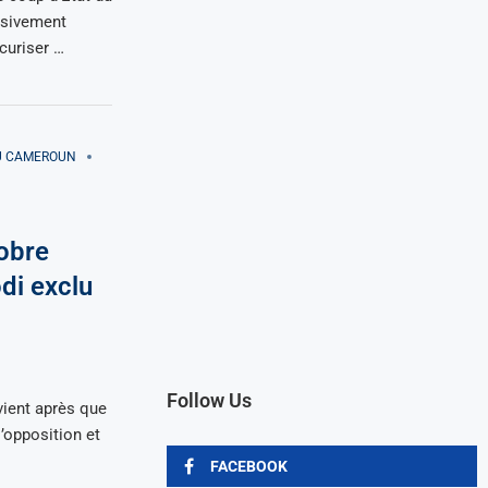
ssivement
curiser …
AU CAMEROUN
tobre
di exclu
Follow Us
vient après que
l’opposition et
FACEBOOK