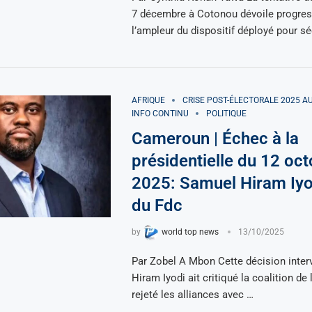
7 décembre à Cotonou dévoile progre
l’ampleur du dispositif déployé pour sé
AFRIQUE
CRISE POST-ÉLECTORALE 2025 
INFO CONTINU
POLITIQUE
Cameroun | Échec à la
présidentielle du 12 oc
2025: Samuel Hiram Iyo
du Fdc
by
world top news
13/10/2025
Par Zobel A Mbon Cette décision inter
Hiram Iyodi ait critiqué la coalition de 
rejeté les alliances avec …