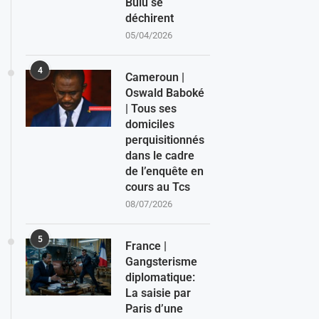
Bulu se
déchirent
05/04/2026
4
Cameroun |
Oswald Baboké
| Tous ses
domiciles
perquisitionnés
dans le cadre
de l’enquête en
cours au Tcs
08/07/2026
5
France |
Gangsterisme
diplomatique:
La saisie par
Paris d’une