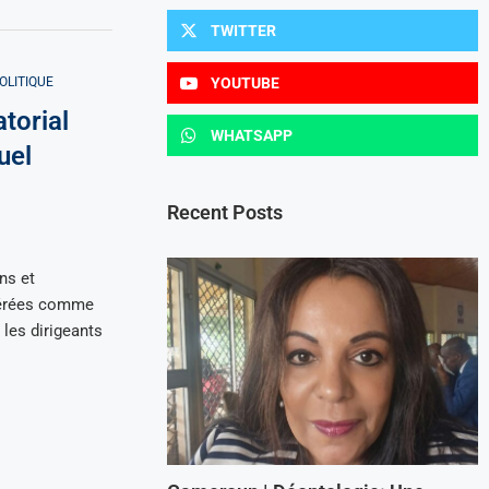
TWITTER
OLITIQUE
YOUTUBE
torial
WHATSAPP
uel
Recent Posts
ns et
idérées comme
les dirigeants