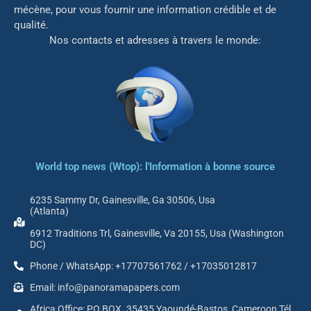
mé
cène, pour vous fournir une information crédible et de
qualité.
Nos contacts et adresses à travers le monde:
World top news (Wtop): l'Information à bonne source
6235 Sammy Dr, Gainesville, Ga 30506, Usa
(Atlanta)
6912 Traditions Trl, Gainesville, Va 20155, Usa (Washington
DC)
Phone / WhatsApp: +17707561762 / +17035012817
Email: info@panoramapapers.com
Africa Office: PO BOX. 35435 Yaoundé-Bastos, Cameroon Tél.