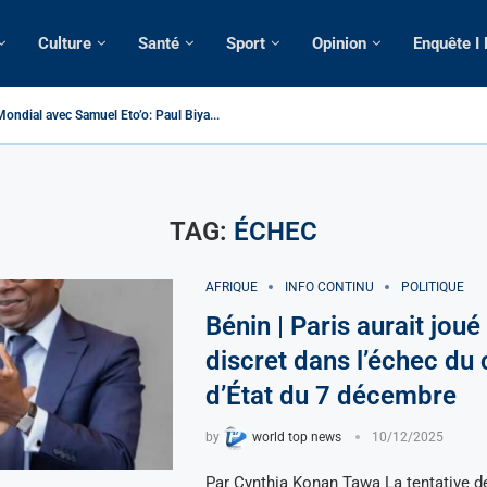
Culture
Santé
Sport
Opinion
Enquête I
ondial avec Samuel Eto’o: Paul Biya...
ameroun | Tensions au sommet de l’Etat: Le...
ous ses domiciles perquisitionnés dans le...
tique: La saisie par Paris d’une cargaison destinée...
 de France: Longue Longue attendu par...
merounaise tuée par la chute d’un arbre...
n constitutionnelle: Un vice-président aux pouvoirs étendus...
ion: Le commissaire Vicent de Paul Meva aurait...
ale: Incertitudes sur le cas Anicet Ekane.
TAG:
ÉCHEC
AFRIQUE
INFO CONTINU
POLITIQUE
Bénin | Paris aurait joué
discret dans l’échec du
d’État du 7 décembre
by
world top news
10/12/2025
Par Cynthia Konan Tawa La tentative d