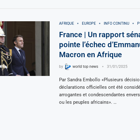
AFRIQUE
EUROPE
INFO CONTINU
P
France | Un rapport séna
pointe l’échec d’Emman
Macron en Afrique
by
world top news
31/01/2025
Par Sandra Embollo «Plusieurs décisio
déclarations officielles ont été cons
arrogantes et condescendantes envers 
ou les peuples africains». …