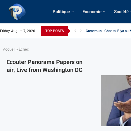
Politique
Economie
Société
Friday, August 7, 2026
TOP POSTS
Cameroun | Chantal Biya au M
Succession présidentielle > C
Cameroun | Oswald Baboké | T
France | Gangsterisme diploma
URGENT > Cameroun | Expulsé
États-Unis | Une infirmière ca
Exclusif > Cameroun | Révisio
Cameroun | Liberté d’express
Cameroun | Crise post-élector
Accueil
»
Échec
Ecouter
Panorama Papers on
air
, Live from Washington DC