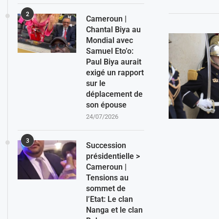
2
Cameroun |
Chantal Biya au
Mondial avec
Samuel Eto’o:
Paul Biya aurait
exigé un rapport
sur le
déplacement de
son épouse
24/07/2026
3
Succession
présidentielle >
Cameroun |
Tensions au
sommet de
l’Etat: Le clan
Nanga et le clan